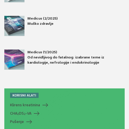
Medicus (2/2025)
Muško zdravlje
Medicus (1/2025)
Od nevidljivog do fatalnog: izabrane teme iz
kardiologije, nefrologije i endokrinologije
KORISNI ALATI
Klirens kreatinina
CHA
DS
-VA
2
2
Pušenje