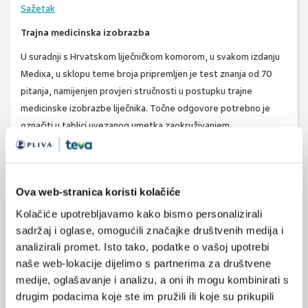
Sažetak
Trajna medicinska izobrazba
U suradnji s Hrvatskom liječničkom komorom, u svakom izdanju
Medixa, u sklopu teme broja pripremljen je test znanja od 70
pitanja, namijenjen provjeri stručnosti u postupku trajne
medicinske izobrazbe liječnika. Točne odgovore potrebno je
označiti u tablici uvezanog umetka zaokruživanjem
odgovarajućeg slova (a-d) samo jednog od ponuđenih odgovora
za svako od 70 pitanja.
Pozitivno riješene testove (najmanje 60% točnih odgovora)
Ova web-stranica koristi kolačiće
HLK boduje sa 7 bodova. Članovi Hrvatske liječničke komore
Kolačiće upotrebljavamo kako bismo personalizirali
riješene testove šalju na adresu: Hrvatska liječnička komora,
sadržaj i oglase, omogućili značajke društvenih medija i
Tuškanova 37, 10000 Zagreb kako je navedeno na preklopnom
analizirali promet. Isto tako, podatke o vašoj upotrebi
obrascu u časopisu.
naše web-lokacije dijelimo s partnerima za društvene
Osim Hrvatske liječničke komore pozitivno riješene testove
medije, oglašavanje i analizu, a oni ih mogu kombinirati s
znanja u Medixu boduje s 5 bodova i Ljekarska-Liječnička komora
drugim podacima koje ste im pružili ili koje su prikupili