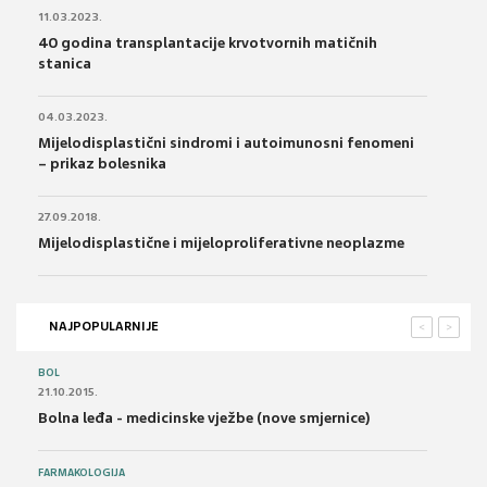
11.03.2023.
40 godina transplantacije krvotvornih matičnih
stanica
04.03.2023.
Mijelodisplastični sindromi i autoimunosni fenomeni
– prikaz bolesnika
27.09.2018.
Mijelodisplastične i mijeloproliferativne neoplazme
NAJPOPULARNIJE
<
>
BOL
21.10.2015.
Bolna leđa - medicinske vježbe (nove smjernice)
FARMAKOLOGIJA