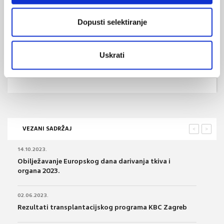
autologna transplantacija
MI SE
0
Dopusti selektiranje
alogenična transplantacija
POVRATAK
mijelodisplazija
NA VRH
Uskrati
hematopoetske stanice
VEZANI SADRŽAJ
<
>
14.10.2023.
Obilježavanje Europskog dana darivanja tkiva i
organa 2023.
02.06.2023.
Rezultati transplantacijskog programa KBC Zagreb