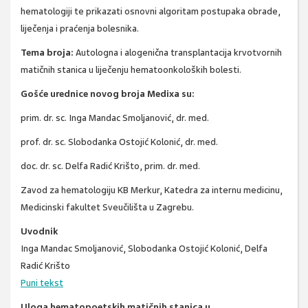
hematologiji te prikazati osnovni algoritam postupaka obrade,
liječenja i praćenja bolesnika.
Tema broja:
Autologna i alogenična transplantacija krvotvornih
matičnih stanica u liječenju hematoonkoloških bolesti.
Gošće urednice novog broja Medixa su:
prim. dr. sc. Inga Mandac Smoljanović, dr. med.
prof. dr. sc. Slobodanka Ostojić Kolonić, dr. med.
doc. dr. sc. Delfa Radić Krišto, prim. dr. med.
Zavod za hematologiju KB Merkur, Katedra za internu medicinu,
Medicinski fakultet Sveučilišta u Zagrebu.
Uvodnik
Inga Mandac Smoljanović, Slobodanka Ostojić Kolonić, Delfa
Radić Krišto
Puni tekst
Uloga hematopoetskih matičnih stanica u