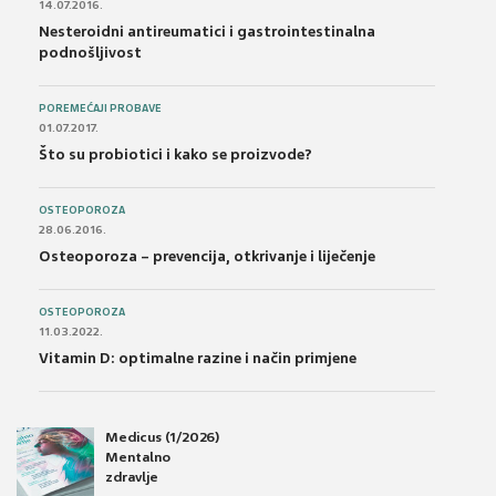
14.07.2016.
Nesteroidni antireumatici i gastrointestinalna
podnošljivost
POREMEĆAJI PROBAVE
01.07.2017.
Što su probiotici i kako se proizvode?
OSTEOPOROZA
28.06.2016.
Osteoporoza – prevencija, otkrivanje i liječenje
OSTEOPOROZA
11.03.2022.
Vitamin D: optimalne razine i način primjene
Medicus (1/2026)
Mentalno
zdravlje