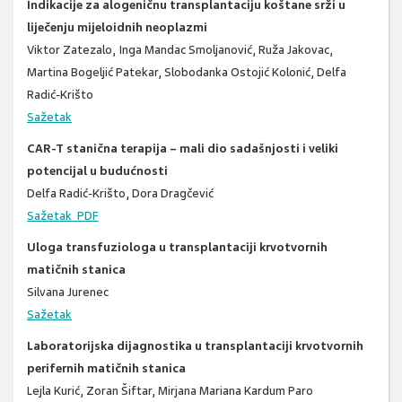
Indikacije za alogeničnu transplantaciju koštane srži u
liječenju mijeloidnih neoplazmi
Viktor Zatezalo, Inga Mandac Smoljanović, Ruža Jakovac,
Martina Bogeljić Patekar, Slobodanka Ostojić Kolonić, Delfa
Radić-Krišto
Sažetak
CAR-T stanična terapija – mali dio sadašnjosti i veliki
potencijal u budućnosti
Delfa Radić-Krišto, Dora Dragčević
Sažetak PDF
Uloga transfuziologa u transplantaciji krvotvornih
matičnih stanica
Silvana Jurenec
Sažetak
Laboratorijska dijagnostika u transplantaciji krvotvornih
perifernih matičnih stanica
Lejla Kurić, Zoran Šiftar, Mirjana Mariana Kardum Paro