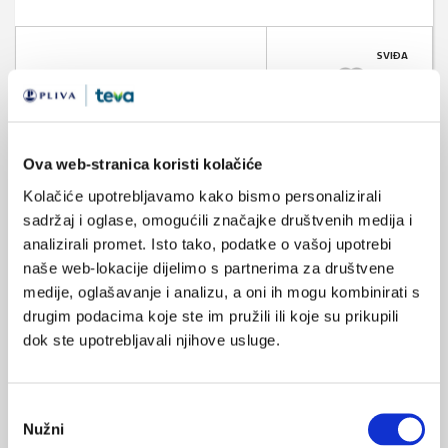
SVIĐA
MI SE
0
zakon
rasprava
POVRATAK
NA VRH
Ova web-stranica koristi kolačiće
Kolačiće upotrebljavamo kako bismo personalizirali
sadržaj i oglase, omogućili značajke društvenih medija i
analizirali promet. Isto tako, podatke o vašoj upotrebi
naše web-lokacije dijelimo s partnerima za društvene
VEZANI SADRŽAJ
medije, oglašavanje i analizu, a oni ih mogu kombinirati s
drugim podacima koje ste im pružili ili koje su prikupili
30.05.2015.
dok ste upotrebljavali njihove usluge.
Najčešća pitanja o novim zdravstvenim zakonima
16.11.2011.
Odabir
Objavljen Zakon o izmjenama i dopunama Zakona o
Nužni
pristanka
medicinskim proizvodima