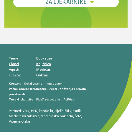
ZA LJEKARNIKE
terapije
Novi pogled na migrenu: komorbiditeti, spolne
razlike i nove terapije
Antikoagulansi u ljekarničkoj praksi –
komunikacija, adherencija i sigurnost
Muško urološko zdravlje: od funkcionalnih
smetnji do rane onkološke dijagnostike
Mentalno zdravlje muškaraca: skriveni rizici i
kliničke posljedice
Životni stil i kardiovaskularno zdravlje
muškaraca
Teme
Edukacija
Članci
Knjižnica
Vijesti
Medicus
Lijekovi
Linkovi
Kontakt
Oglašavanje
Impressum
Važne pravne informacije, uvjeti korištenja i pravila
privatnosti
Teva
Global site
PLIVAzdravlje.hr
PLIVA.hr
Partneri:
CMJ
,
HPD
,
kardio.hr
,
Liječnički vjesnik
,
Medicinski fakultet
,
Medicinska naklada
,
ŠNZ
,
Vitaminoteka