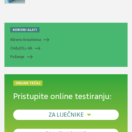
KORISNI ALATI
Klirens kreatinina
CHA
DS
-VA
2
2
Pušenje
ONLINE TEČAJ
Pristupite online testiranju:
ZA LIJEČNIKE
Debljina - od prevencije do personalizirane