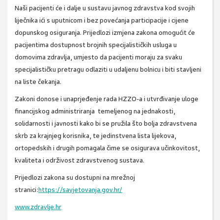
Naši pacijenti će i dalje u sustavu javnog zdravstva kod svojih
liječnika ići s uputnicom i bez povećanja participacije i cijene
dopunskog osiguranja. Prijedlozi izmjena zakona omogućit će
pacijentima dostupnost brojnih specijalističkih usluga u
domovima zdravlja, umjesto da pacijenti moraju za svaku
specijalističku pretragu odlaziti u udaljenu bolnicu i biti stavljeni
na liste čekanja.
Zakoni donose i unaprjeđenje rada HZZO-a i utvrđivanje uloge
financijskog administriranja temeljenog na jednakosti,
solidarnosti i javnosti kako bi se pružila što bolja zdravstvena
skrb za krajnjeg korisnika, te jedinstvena lista lijekova,
ortopedskih i drugih pomagala čime se osigurava učinkovitost,
kvaliteta i održivost zdravstvenog sustava.
Prijedlozi zakona su dostupni na mrežnoj
stranici:
https://savjetovanja.gov.hr/
www.zdravlje.hr