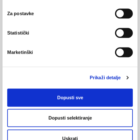
Za postavke
NAJPOPULARNIJE
<
>
Statistički
BOL
21.10.2015.
Bolna leđa - medicinske vježbe (nove smjernice)
Marketinški
FARMAKOLOGIJA
14.07.2016.
Nesteroidni antireumatici i gastrointestinalna
Prikaži detalje
podnošljivost
Dopusti sve
POREMEĆAJI PROBAVE
01.07.2017.
Što su probiotici i kako se proizvode?
Dopusti selektiranje
OSTEOPOROZA
28.06.2016.
Uskrati