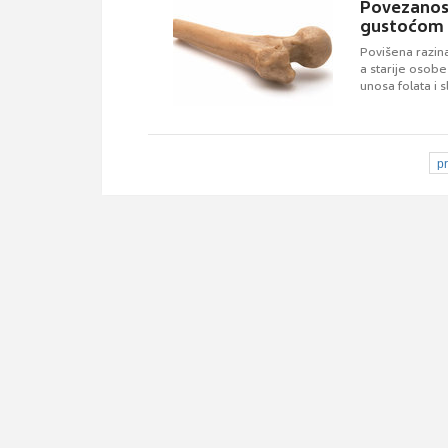
Povezanost
gustoćom 
Povišena razin
a starije osobe
unosa folata i 
p