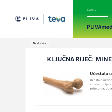
ČLANCI
PLIVAmed
Naslovnica
KLJUČNA RIJEČ: MIN
Učestalo u
Učestalo uživa
indeksom tjel
prijeloma, obj