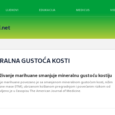
LIJEKOVI
EDUKACIJA
MEDICUS
VI
.net
ERALNA GUSTOĆA KOSTI
živanje marihuane smanjuje mineralnu gustoću kostiju
nje marihuane povezano je sa smanjenom mineralnom gustoćom kosti, nižim
esne mase (ITM), ubrzanom koštanom pregradnjom i povećanim rizikom od
avljeno je u časopisu The American Journal of Medicine.