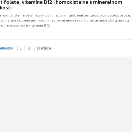
 folata, vitamina B12 i homocisteina s mineralnom
kosti
a homocisteina se smatra novim rizičnim čimbenikom za pojavu osteoporoze,
 su rizična skupina jer mogu imati povišenu razinu homocisteina zbog niskog
slabije apsorpcije vitamina B12.
sljedeća
rethodna
1
2