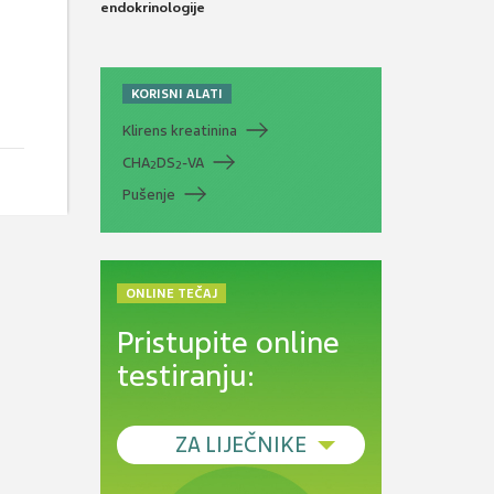
endokrinologije
KORISNI ALATI
Klirens kreatinina
CHA
DS
-VA
2
2
Pušenje
ONLINE TEČAJ
Pristupite online
testiranju:
ZA LIJEČNIKE