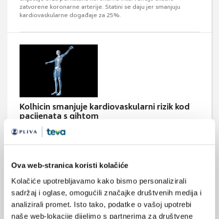
zatvorene koronarne arterije. Statini se daju jer smanjuju
kardiovaskularne događaje za 25%.
Kolhicin smanjuje kardiovaskularni rizik kod
pacijenata s gihtom
Kolhicin, lijek koji se već dugo koristi za smanjenje boli i oticanja
kod gihta, oboljelim pacijentima dodatno pruža zaštitu od
kardiovaskularnih događaja, objavljeno je u časopisu Annals of
the Rheumatic Diseases.
Ova web-stranica koristi kolačiće
Kolačiće upotrebljavamo kako bismo personalizirali
sadržaj i oglase, omogućili značajke društvenih medija i
analizirali promet. Isto tako, podatke o vašoj upotrebi
naše web-lokacije dijelimo s partnerima za društvene