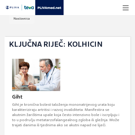
Naslovnica
KLJUČNA RIJEČ: KOLHICIN
Giht
Giht je kronična bolest taloženja mononatrijevog urata koju
karakteriziraju artritisi i razvoj invaliditeta. Manifestira se
akutnim žarištima upale koja često intenzivno bole i iscrpljuju i
to u području metatarzofalangealnog zgloba ili gležnja. Može
trajati danima ili tjednima ako se akutni napad ne liječi.