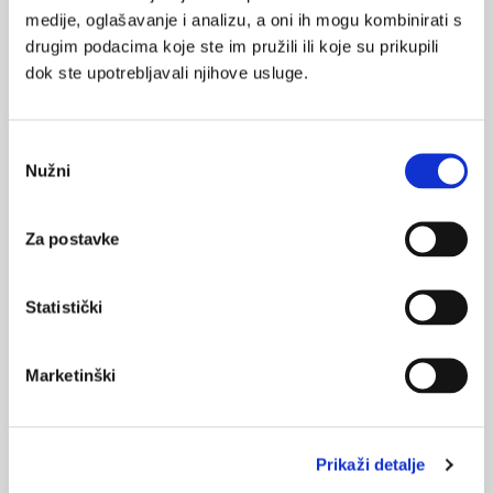
medije, oglašavanje i analizu, a oni ih mogu kombinirati s
drugim podacima koje ste im pružili ili koje su prikupili
Nenamjerno otrovanje biljkom mrazovcem:
dok ste upotrebljavali njihove usluge.
prikaz dvojice bolesnika
Otrovanja kolhicinom teška su i veoma opasna stanja koja
nastaju kao posljedica otrovanja hranom s biljkama koje
sadržavaju ovaj alkaloid ili predoziranja lijekom koji sadržava
Odabir
kolhicin.
Nužni
pristanka
Za postavke
Statistički
Darivanje bubrega i rizik za razvoj gihta
Marketinški
Darivanje bubrega dugoročno dovodi do blagog porasta rizika
za razvoj gihta, sugeriraju rezultati novog istraživanja
objavljenog u časopisu American Journal of Kidney Diseases.
Prikaži detalje