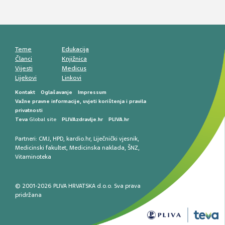
Mentalno zdravlje muškaraca: skriveni rizici i
kliničke posljedice
Životni stil i kardiovaskularno zdravlje
muškaraca
Teme
Edukacija
Članci
Knjižnica
Vijesti
Medicus
Lijekovi
Linkovi
Kontakt
Oglašavanje
Impressum
Važne pravne informacije, uvjeti korištenja i pravila
privatnosti
Teva
Global site
PLIVAzdravlje.hr
PLIVA.hr
Partneri:
CMJ
,
HPD
,
kardio.hr
,
Liječnički vjesnik
,
Medicinski fakultet
,
Medicinska naklada
,
ŠNZ
,
Vitaminoteka
© 2001-2026 PLIVA HRVATSKA d.o.o. Sva prava
pridržana