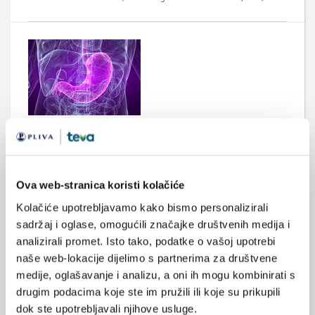
Ciljana terapija metastatskog karcinoma
želuca
Karcinom želuca je četvrto najučestalije sijelo maligne bolesti u
svijetu te drugi najčešći uzrok smrti od maligne bolesti.
Ova web-stranica koristi kolačiće
Kolačiće upotrebljavamo kako bismo personalizirali
sadržaj i oglase, omogućili značajke društvenih medija i
analizirali promet. Isto tako, podatke o vašoj upotrebi
Medicus (1/2026)
naše web-lokacije dijelimo s partnerima za društvene
Mentalno
medije, oglašavanje i analizu, a oni ih mogu kombinirati s
zdravlje
drugim podacima koje ste im pružili ili koje su prikupili
dok ste upotrebljavali njihove usluge.