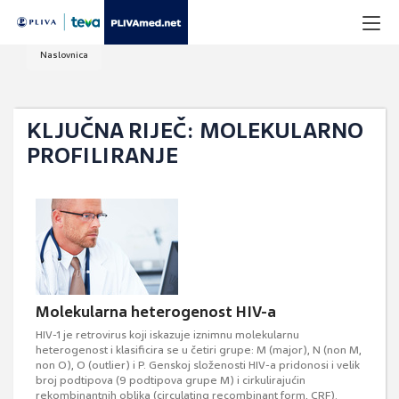
Naslovnica
KLJUČNA RIJEČ: MOLEKULARNO
PROFILIRANJE
Molekularna heterogenost HIV-a
HIV-1 je retrovirus koji iskazuje iznimnu molekularnu
heterogenost i klasificira se u četiri grupe: M (major), N (non M,
non O), O (outlier) i P. Genskoj složenosti HIV-a pridonosi i velik
broj podtipova (9 podtipova grupe M) i cirkulirajućin
rekombinantnih oblika (circulating recombinant form, CRF).