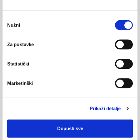
Medicus (2/2025)
Muško zdravlje
Odabir
Nužni
pristanka
Za postavke
Medicus (1/2025)
Od nevidljivog do fatalnog: izabrane teme iz
kardiologije, nefrologije i endokrinologije
Statistički
Marketinški
KORISNI ALATI
Klirens kreatinina
Prikaži detalje
CHA
DS
-VA
2
2
Pušenje
Dopusti sve