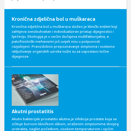
Kronična zdjelična bol u muškaraca
Kronična zdjelična bol u muškaraca složen je klinički entitet koji
zahtijeva sveobuhvatan i individualiziran pristup dijagnostici i
liječenju. Etiologija je u većini slučajeva multifaktorijalna, a
patofiziološki mehanizmi još uvijek nisu u potpunosti
razjašnjeni. Pravodobno prepoznavanje simptoma i sustavno
isključivanje organskih uzroka nužni su za uspostavu točne
dijagnoze.
Akutni prostatitis
Akutni bakterijski prostatitis akutna je infekcija prostate koja se
očituje burnom kliničkom slikom, izraženim simptomima donjeg
urotrakta, naglim početkom, visokom temperaturom i općim