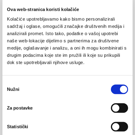
Ova web-stranica koristi kolačiće
Kolačiće upotrebljavamo kako bismo personalizirali
sadržaj i oglase, omogućili značajke društvenih medija i
analizirali promet. Isto tako, podatke o vašoj upotrebi
naše web-lokacije dijelimo s partnerima za društvene
medije, oglašavanje i analizu, a oni ih mogu kombinirati s
Smanjenje grinja ima mali učinak na alergije
drugim podacima koje ste im pružili ili koje su prikupili
Metode za smanjenje alergena grinja iz kućne prašine (HDM),
dok ste upotrebljavali njihove usluge.
kao što su čišćenje i prozračivanje korištene posteljine,
pokazale su učinkovitost u smanjenju koncentracije prašine i
alergena; međutim, njihov utjecaj na kvalitetu života bolesnika i
poboljšanje simptoma bio je minimalan.
Odabir
Nužni
pristanka
Za postavke
Statistički