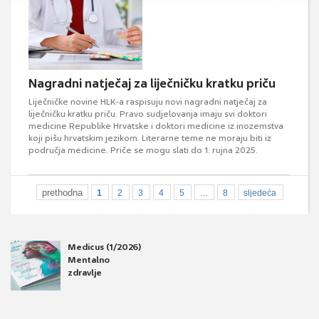
Nagradni natječaj za liječničku kratku priču
Liječničke novine HLK-a raspisuju novi nagradni natječaj za
liječničku kratku priču. Pravo sudjelovanja imaju svi doktori
medicine Republike Hrvatske i doktori medicine iz inozemstva
koji pišu hrvatskim jezikom. Literarne teme ne moraju biti iz
područja medicine. Priče se mogu slati do 1. rujna 2025.
prethodna
...
1
2
3
4
5
8
sljedeća
Medicus (1/2026)
Mentalno
zdravlje