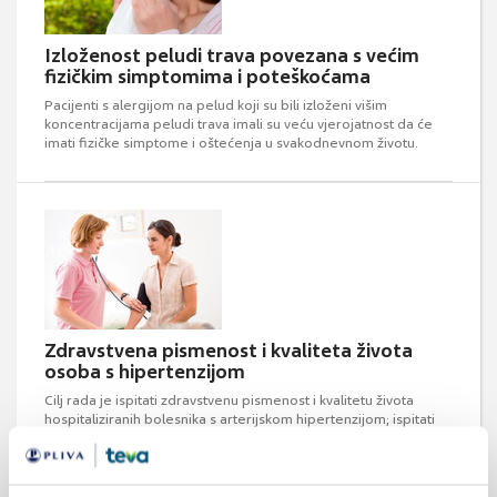
Izloženost peludi trava povezana s većim
fizičkim simptomima i poteškoćama
Pacijenti s alergijom na pelud koji su bili izloženi višim
koncentracijama peludi trava imali su veću vjerojatnost da će
imati fizičke simptome i oštećenja u svakodnevnom životu.
Zdravstvena pismenost i kvaliteta života
osoba s hipertenzijom
Cilj rada je ispitati zdravstvenu pismenost i kvalitetu života
hospitaliziranih bolesnika s arterijskom hipertenzijom; ispitati
postoje li razlike s obzirom na demografska obilježja ispitanika;
ispitati postoji li povezanost između zdravstvene pismenosti i
kvalitete života ispitanika.