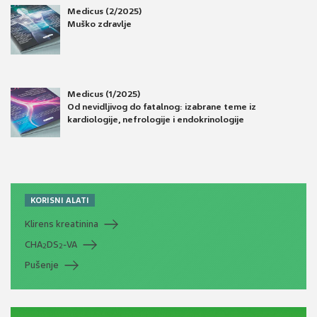
Medicus (2/2025)
Muško zdravlje
Medicus (1/2025)
Od nevidljivog do fatalnog: izabrane teme iz
kardiologije, nefrologije i endokrinologije
KORISNI ALATI
Klirens kreatinina
CHA
DS
-VA
2
2
Pušenje