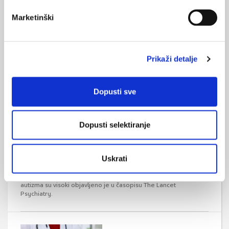
Medicinska pomoć pri umiranju i duševne
bolesti
Marketinški
Medicinska pomoć pri umiranju (MAiD, od engl. medical
assistance in dying) uključuje eutanaziju i potpomognuto
samoubojstvo, a obje opcije otvaraju važna etička, pravna i
društvena pitanja o pravu pojedinca na autonomiju u
odlučivanju o vlastitoj smrti.
Prikaži detalje
Dopusti sve
Dopusti selektiranje
Globalna prevalencija poremećaja iz spektra
Uskrati
autizma
Globalna prevalencija i zdravstveni teret poremećaja iz spektra
autizma su visoki objavljeno je u časopisu The Lancet
Psychiatry.