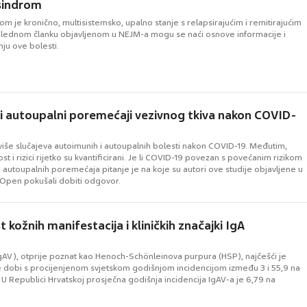
sindrom
m je kronično, multisistemsko, upalno stanje s relapsirajućim i remitirajućim
glednom članku objavljenom u NEJM-a mogu se naći osnove informacije i
nju ove bolesti.
i autoupalni poremećaji vezivnog tkiva nakon COVID-
više slučajeva autoimunih i autoupalnih bolesti nakon COVID-19. Međutim,
st i rizici rijetko su kvantificirani. Je li COVID-19 povezan s povećanim rizikom
 autoupalnih poremećaja pitanje je na koje su autori ove studije objavljene u
Open pokušali dobiti odgovor.
kožnih manifestacija i kliničkih značajki IgA
(IgAV), otprije poznat kao Henoch-Schönleinova purpura (HSP), najčešći je
je dobi s procijenjenom svjetskom godišnjom incidencijom između 3 i 55,9 na
U Republici Hrvatskoj prosječna godišnja incidencija IgAV-a je 6,79 na