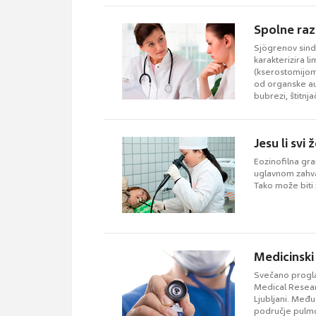
Spolne raz
Sjögrenov sind
karakterizira li
(kserostomijom
od organske au
bubrezi, štitnjač
Jesu li svi
Eozinofilna gra
uglavnom zahvać
Tako može biti 
Medicinski 
Svečano progla
Medical Resear
Ljubljani. Međ
područje pulmol