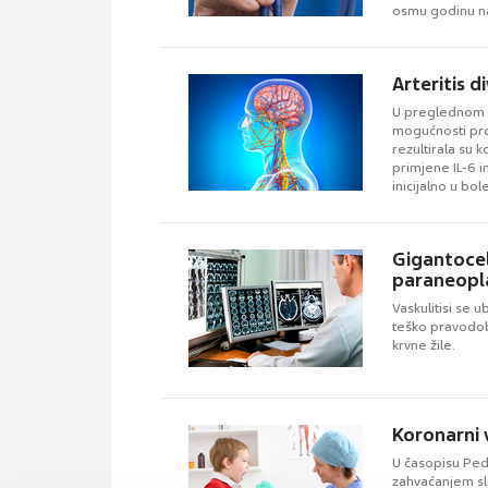
osmu godinu na
Arteritis d
U preglednom r
mogućnosti proi
rezultirala su 
primjene IL-6 i
inicijalno u bol
Gigantocel
paraneopla
Vaskulitisi se 
teško pravodobn
krvne žile.
Koronarni 
U časopisu Ped
zahvaćanjem slu