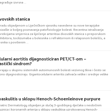
građuje izvrsna ...
ivovskih stanica
adu objavljenom u Liječničkom vjesniku navedene su nove terapijske
zašle iz boljeg poznavanja patofiziologije bolesti. Recentna istraživanja
korekcijama smjernica za liječenje arteritisa divovskih stanica s preporukom
nhibitora, tocilizumaba u bolesnika s refraktornom ili relapsnom bolešću, a
esnika s povišenim ...
ularni aortitis dijagnosticiran PET/CT-om –
stički sindrom?
ubrajaju u skupinu sistemskih autoimunosnih bolesti vezivnog tkiva i često se
o dijagnosticiraju. Gigantocelularni arteritis zahvaća velike i srednje velike
vaskulitis u sklopu Henoch-Schoenleinove purpure
iatric Dermatology objavljen je slučaj 3-godišnjeg dječaka s neobičnim
znica i koronarnih arterija u sklopu vaskulitisa uzrokovanog Henoch-