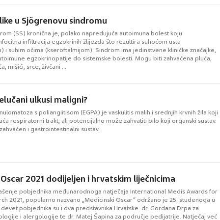
like u Sjögrenovu sindromu
rom (SS) kronična je, polako napredujuća autoimuna bolest koju
mfocitna infiltracija egzokrinih žlijezda što rezultira suhoćom usta
) i suhim očima (kseroftalmijom). Sindrom ima jedinstvene kliničke značajke,
toimune egzokrinopatije do sistemske bolesti. Mogu biti zahvaćena pluća,
a, mišići, srce, živčani ...
 želučani ulkusi maligni?
nulomatoza s poliangiitisom (EGPA) je vaskulitis malih i srednjih krvnih žila koji
a respiratorni trakt, ali potencijalno može zahvatiti bilo koji organski sustav.
zahvaćen i gastrointestinalni sustav.
Oscar 2021 dodijeljen i hrvatskim liječnicima
šenje pobjednika međunarodnoga natječaja International Medis Awards for
ch 2021, popularno nazvano „Medicinski Oscar“ održano je 25. studenoga u
u devet pobjednika su i dva predstavnika Hrvatske: dr. Gordana Drpa za
ogije i alergologije te dr. Matej Šapina za područje pedijatrije. Natječaj već