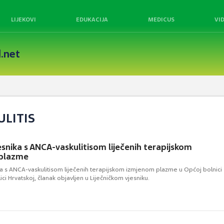
LIJEKOVI
EDUKACIJA
MEDICUS
VI
.net
ULITIS
esnika s ANCA-vaskulitisom liječenih terapijskom
plazme
ka s ANCA-vaskulitisom liječenih terapijskom izmjenom plazme u Općoj bolnici
ci Hrvatskoj, članak objavljen u Liječničkom vjesniku.