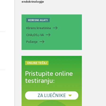
endokrinologije
KORISNI ALATI
Klirens kreatinina
CHA
DS
-VA
2
2
Pušenje
ONLINE TEČAJ
Pristupite online
testiranju:
ZA LIJEČNIKE