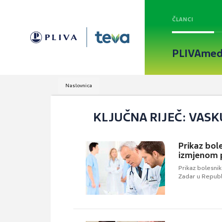
ČLANCI
PLIVAmed
Naslovnica
KLJUČNA RIJEČ: VASK
Prikaz bol
izmjenom 
Prikaz bolesni
Zadar u Republi