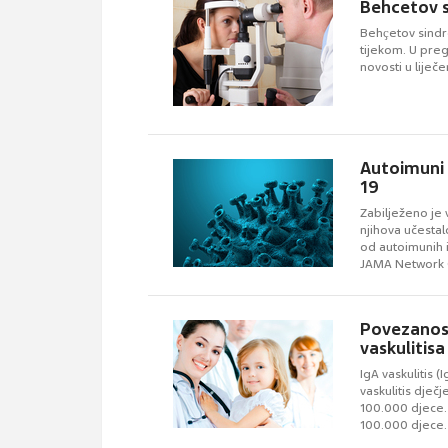
Behcetov 
Behҫetov sindro
tijekom. U pre
novosti u liječe
Autoimuni 
19
Zabilježeno je 
njihova učestalo
od autoimunih i
JAMA Network 
Povezanost 
vaskulitisa
IgA vaskulitis 
vaskulitis dječ
100.000 djece. 
100.000 djece.