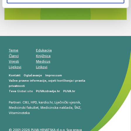
Novi pogled na migrenu: komorbiditeti, spolne
razlike i nove terapije
Antikoagulansi u ljekarničkoj praksi –
komunikacija, adherencija i sigurnost
Muško urološko zdravlje: od funkcionalnih
smetnji do rane onkološke dijagnostike
Mentalno zdravlje muškaraca: skriveni rizici i
kliničke posljedice
Životni stil i kardiovaskularno zdravlje
muškaraca
Teme
Edukacija
Članci
Knjižnica
Vijesti
Medicus
Lijekovi
Linkovi
Kontakt
Oglašavanje
Impressum
Važne pravne informacije, uvjeti korištenja i pravila
privatnosti
Teva
Global site
PLIVAzdravlje.hr
PLIVA.hr
Partneri:
CMJ
,
HPD
,
kardio.hr
,
Liječnički vjesnik
,
Medicinski fakultet
,
Medicinska naklada
,
ŠNZ
,
Vitaminoteka
© 2001-2026 PLIVA HRVATSKA d.o.o. Sva prava