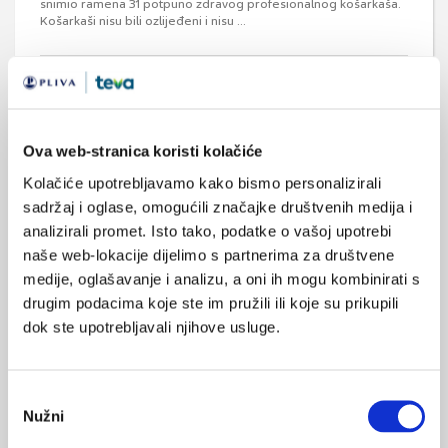
snimio ramena 31 potpuno zdravog profesionalnog košarkaša.
Košarkaši nisu bili ozlijeđeni i nisu ...
Medicus (1/2026)
Ova web-stranica koristi kolačiće
Mentalno
zdravlje
Kolačiće upotrebljavamo kako bismo personalizirali
sadržaj i oglase, omogućili značajke društvenih medija i
analizirali promet. Isto tako, podatke o vašoj upotrebi
naše web-lokacije dijelimo s partnerima za društvene
Medicus (2/2025)
Muško zdravlje
medije, oglašavanje i analizu, a oni ih mogu kombinirati s
drugim podacima koje ste im pružili ili koje su prikupili
dok ste upotrebljavali njihove usluge.
Medicus (1/2025)
Od nevidljivog do fatalnog: izabrane teme iz
Odabir
kardiologije, nefrologije i endokrinologije
Nužni
pristanka