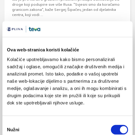
droge koji podupire sve više Rusa. "Svjesni smo da koračamo
granicom zakona", kaže Sergej Šipačev, jedan od djelatnika
centra, koji vodi ...
Ova web-stranica koristi kolačiće
Medicus (1/2026)
Mentalno
Kolačiće upotrebljavamo kako bismo personalizirali
zdravlje
sadržaj i oglase, omogućili značajke društvenih medija i
analizirali promet. Isto tako, podatke o vašoj upotrebi
naše web-lokacije dijelimo s partnerima za društvene
Medicus (2/2025)
medije, oglašavanje i analizu, a oni ih mogu kombinirati s
Muško zdravlje
drugim podacima koje ste im pružili ili koje su prikupili
dok ste upotrebljavali njihove usluge.
Medicus (1/2025)
Odabir
Od nevidljivog do fatalnog: izabrane teme iz
Nužni
pristanka
kardiologije, nefrologije i endokrinologije