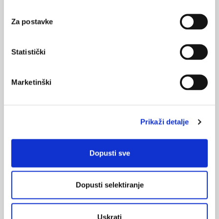
Za postavke
KORISNI ALATI
Statistički
Klirens kreatinina
CHA
DS
-VA
Marketinški
2
2
Pušenje
Prikaži detalje
ONLINE TEČAJ
Dopusti sve
Pristupite online testiranju:
Dopusti selektiranje
ZA LIJEČNIKE
Debljina - od prevencije do personalizirane
Uskrati