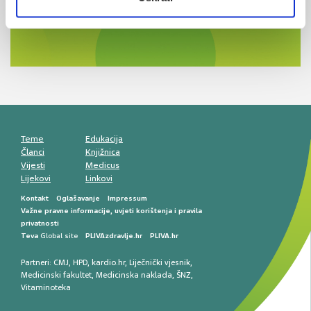
ZA LJEKARNIKE
terapije
Novi pogled na migrenu: komorbiditeti, spolne
razlike i nove terapije
Antikoagulansi u ljekarničkoj praksi –
komunikacija, adherencija i sigurnost
Muško urološko zdravlje: od funkcionalnih
smetnji do rane onkološke dijagnostike
Mentalno zdravlje muškaraca: skriveni rizici i
kliničke posljedice
Životni stil i kardiovaskularno zdravlje
muškaraca
Teme
Edukacija
Članci
Knjižnica
Vijesti
Medicus
Lijekovi
Linkovi
Kontakt
Oglašavanje
Impressum
Važne pravne informacije, uvjeti korištenja i pravila
privatnosti
Teva
Global site
PLIVAzdravlje.hr
PLIVA.hr
Partneri:
CMJ
,
HPD
,
kardio.hr
,
Liječnički vjesnik
,
Medicinski fakultet
,
Medicinska naklada
,
ŠNZ
,
Vitaminoteka