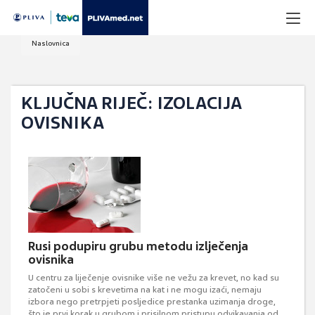
Naslovnica
KLJUČNA RIJEČ: IZOLACIJA
OVISNIKA
Rusi podupiru grubu metodu izlječenja
ovisnika
U centru za liječenje ovisnike više ne vežu za krevet, no kad su
zatočeni u sobi s krevetima na kat i ne mogu izaći, nemaju
izbora nego pretrpjeti posljedice prestanka uzimanja droge,
što je prvi korak u grubom i prisilnom pristupu odvikavanja od