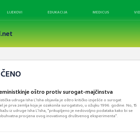
LIJEKOVI
EDUKACIJA
MEDICUS
VI
.net
UČENO
feministkinje oštro protiv surogat-majčinstva
stička udruga Isha L'Isha objavila je oštro kritičko izvješće o surogat
ael je prva zemlja koja je ozakonila surogatstvo, u ožujku 1996. godine. No, 15
 kažu iz udruge Isha L'Isha, "prikupljeno je nedovoljno podataka kako bi se
obuhvatna procjena ovog inovativnog društvenog eksperimenta".