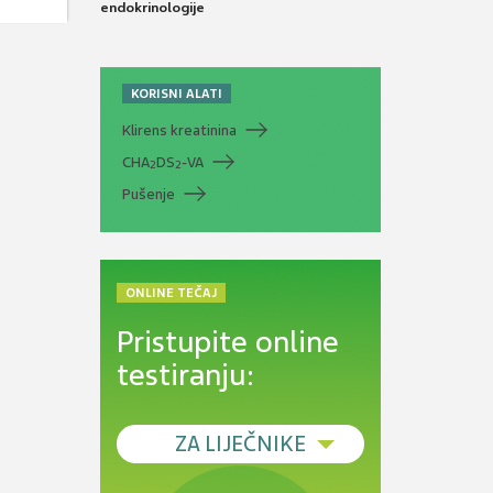
endokrinologije
KORISNI ALATI
Klirens kreatinina
CHA
DS
-VA
2
2
Pušenje
ONLINE TEČAJ
Pristupite online
testiranju:
ZA LIJEČNIKE