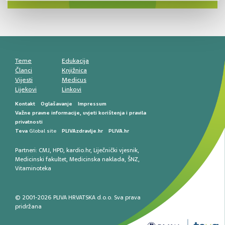
smetnji do rane onkološke dijagnostike
Mentalno zdravlje muškaraca: skriveni rizici i
kliničke posljedice
Životni stil i kardiovaskularno zdravlje
muškaraca
Teme
Edukacija
Članci
Knjižnica
Vijesti
Medicus
Lijekovi
Linkovi
Kontakt
Oglašavanje
Impressum
Važne pravne informacije, uvjeti korištenja i pravila
privatnosti
Teva
Global site
PLIVAzdravlje.hr
PLIVA.hr
Partneri:
CMJ
,
HPD
,
kardio.hr
,
Liječnički vjesnik
,
Medicinski fakultet
,
Medicinska naklada
,
ŠNZ
,
Vitaminoteka
© 2001-2026 PLIVA HRVATSKA d.o.o. Sva prava
pridržana