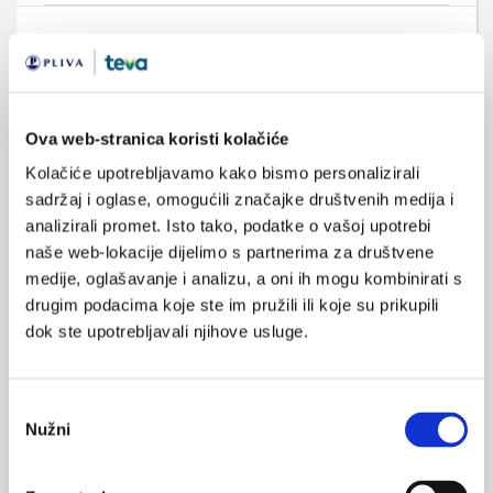
Medicus (1/2026)
Mentalno
zdravlje
Ova web-stranica koristi kolačiće
Kolačiće upotrebljavamo kako bismo personalizirali
sadržaj i oglase, omogućili značajke društvenih medija i
analizirali promet. Isto tako, podatke o vašoj upotrebi
Medicus (2/2025)
Muško zdravlje
naše web-lokacije dijelimo s partnerima za društvene
medije, oglašavanje i analizu, a oni ih mogu kombinirati s
drugim podacima koje ste im pružili ili koje su prikupili
dok ste upotrebljavali njihove usluge.
Medicus (1/2025)
Od nevidljivog do fatalnog: izabrane teme iz
kardiologije, nefrologije i endokrinologije
Odabir
Nužni
pristanka