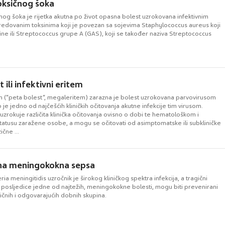
oksičnog šoka
nog šoka je rijetka akutna po život opasna bolest uzrokovana infektivnim
dovanim toksinima koji je povezan sa sojevima Staphylococcus aureus koji
ine ili Streptococcus grupe A (GAS), koji se također naziva Streptococcus
 ili infektivni eritem
tem (“peta bolest“, megaleritem) zarazna je bolest uzrokovana parvovirusom
o je jedno od najčešćih kliničkih očitovanja akutne infekcije tim virusom.
uzrokuje različita klinička očitovanja ovisno o dobi te hematološkom i
atusu zaražene osobe, a mogu se očitovati od asimptomatske ili subkliničke
ične ...
na meningokokna sepsa
ria meningitidis uzročnik je širokog kliničkog spektra infekcija, a tragični
 i posljedice jedne od najtežih, meningokokne bolesti, mogu biti prevenirani
zičnih i odgovarajućih dobnih skupina.