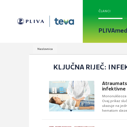
ČLANCI
PLIVAmed
Naslovnica
KLJUČNA RIJEČ: INFE
Atraumatsk
infektivn
Mononukleoza uv
Ovaj prikaz slu
ukazuje na jed
hematom slez