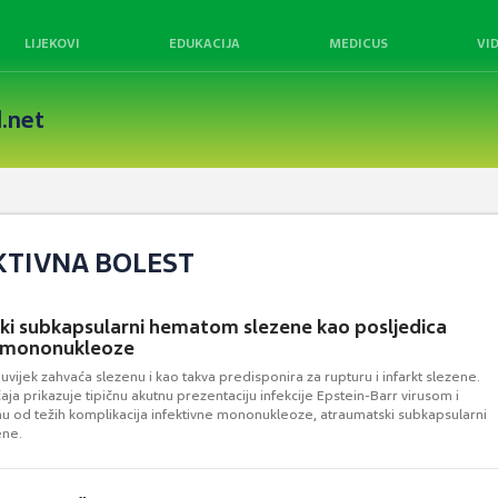
LIJEKOVI
EDUKACIJA
MEDICUS
VI
.net
KTIVNA BOLEST
i subkapsularni hematom slezene kao posljedica
e mononukleoze
ijek zahvaća slezenu i kao takva predisponira za rupturu i infarkt slezene.
čaja prikazuje tipičnu akutnu prezentaciju infekcije Epstein-Barr virusom i
nu od težih komplikacija infektivne mononukleoze, atraumatski subkapsularni
ene.