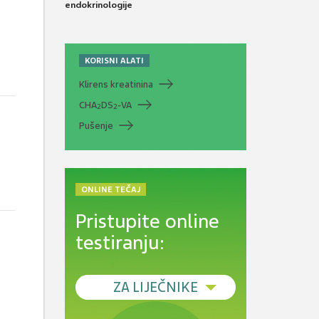
endokrinologije
KORISNI ALATI
Klirens kreatinina
CHA
DS
-VA
2
2
Pušenje
ONLINE TEČAJ
Pristupite online
testiranju:
ZA LIJEČNIKE