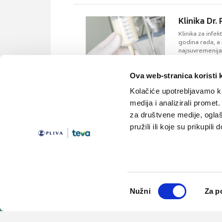
Klinika Dr.
Klinika za infek
godina rada, a 
najsuvremenija 
Ova web-stranica koristi 
Kolačiće upotrebljavamo ka
medija i analizirali promet
za društvene medije, oglaš
pružili ili koje su prikupili
Teme
Edukacija
Članci
Knjižnica
Vijesti
Medicus
Odabir
Lijekovi
Linkovi
Nužni
Za p
pristanka
© 2001-2026 PLIVA HRVATSKA d.o.o. Sva prava pridržana