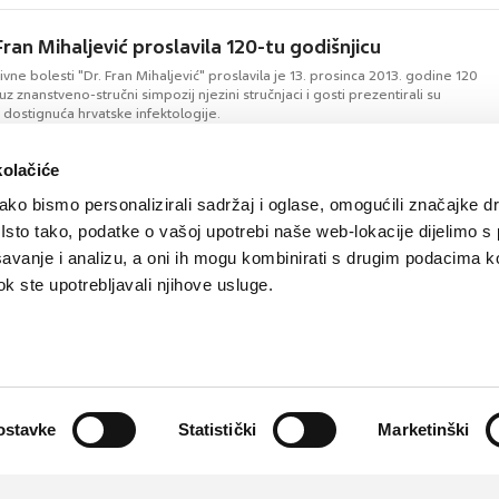
 Fran Mihaljević proslavila 120-tu godišnjicu
tivne bolesti "Dr. Fran Mihaljević" proslavila je 13. prosinca 2013. godine 120
uz znanstveno-stručni simpozij njezini stručnjaci i gosti prezentirali su
dostignuća hrvatske infektologije.
kolačiće
ko bismo personalizirali sadržaj i oglase, omogućili značajke d
. Isto tako, podatke o vašoj upotrebi naše web-lokacije dijelimo s
avanje i analizu, a oni ih mogu kombinirati s drugim podacima k
 dok ste upotrebljavali njihove usluge.
Kontakt
Oglašavanje
Impressum
Važne pravne informacije, 
Teva
Global site
PLIVAzdravlje.hr
PLIVA.hr
Partneri:
CMJ
,
HPD
,
kardio.hr
,
Liječnički vjesnik
,
Medicinski fa
ostavke
Statistički
Marketinški