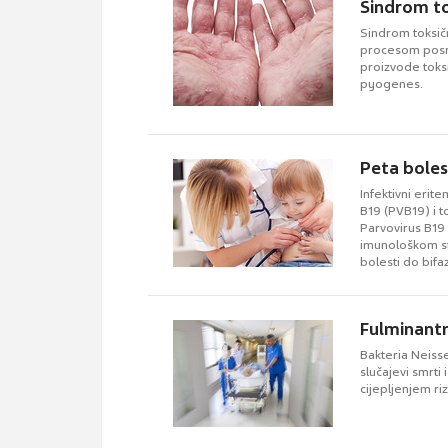
Sindrom t
Sindrom toksič
procesom posre
proizvode toks
pyogenes.
Peta bolest
Infektivni eri
B19 (PVB19) i t
Parvovirus B19 
imunološkom st
bolesti do bifaz
Fulminant
Bakteria Neisse
slučajevi smrti
cijepljenjem ri