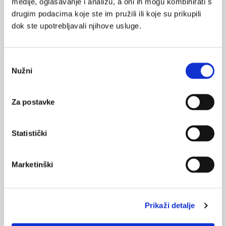
medije, oglašavanje i analizu, a oni ih mogu kombinirati s
drugim podacima koje ste im pružili ili koje su prikupili
Medicus (1/2026)
dok ste upotrebljavali njihove usluge.
Mentalno
zdravlje
Odabir
Nužni
pristanka
Medicus (2/2025)
Muško zdravlje
Za postavke
Statistički
Medicus (1/2025)
Od nevidljivog do fatalnog: izabrane teme iz
kardiologije, nefrologije i endokrinologije
Marketinški
Prikaži detalje
KORISNI ALATI