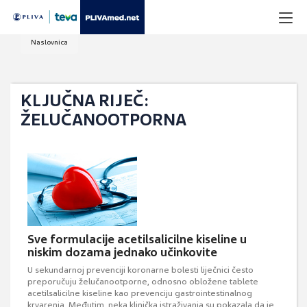
Naslovnica
KLJUČNA RIJEČ:
ŽELUČANOOTPORNA
Sve formulacije acetilsalicilne kiseline u
niskim dozama jednako učinkovite
U sekundarnoj prevenciji koronarne bolesti liječnici često
preporučuju želučanootporne, odnosno obložene tablete
acetilsalicilne kiseline kao prevenciju gastrointestinalnog
krvarenja. Međutim, neka klinička istraživanja su pokazala da je