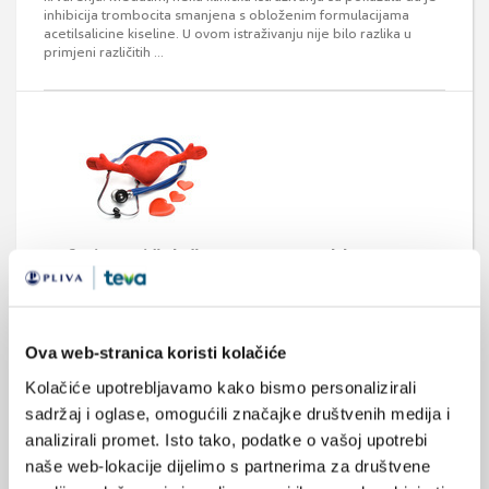
inhibicija trombocita smanjena s obloženim formulacijama
acetilsalicine kiseline. U ovom istraživanju nije bilo razlika u
primjeni različitih ...
Puferirane i želučanootporne tablete s
acetilsalicilnom kiselinom
Acetilsalicilatna kiselina (ASK) se u dnevnoj dozi od 75 mg (vrlo
mala doza) do 300 mg (mala doza) koristi u profilaksi
kardiovaskularnih bolesti. U ovom rasponu danas se najčešće
Ova web-stranica koristi kolačiće
rabe upravo doze od 75-100 mg dnevno, koje se nazivaju i
tromboprofilaktičke. Stoga su nuspojave vezane uz primjenu
Kolačiće upotrebljavamo kako bismo personalizirali
tromboprofilaktičkih doza od velikog interesa.
sadržaj i oglase, omogućili značajke društvenih medija i
analizirali promet. Isto tako, podatke o vašoj upotrebi
naše web-lokacije dijelimo s partnerima za društvene