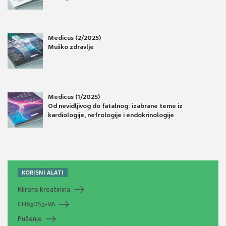
Medicus (2/2025)
Muško zdravlje
Medicus (1/2025)
Od nevidljivog do fatalnog: izabrane teme iz
kardiologije, nefrologije i endokrinologije
KORISNI ALATI
Klirens kreatinina
CHA
DS
-VA
2
2
Pušenje