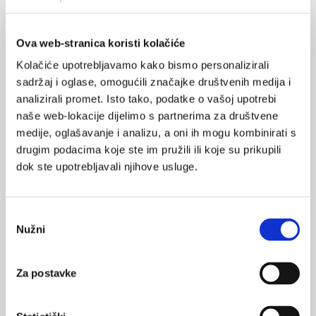
za javno zdravstvo?
Istraživači mogu zatražiti pristup zdravstvenim podatcima iz
registara i baza kojima raspolaže Hrvatski zavod za javno
Ova web-stranica koristi kolačiće
zdravstvo. Na mrežnim stranicama zavoda objavljene su upute
o pristupu i kako uputiti elektroničku molbu.
Kolačiće upotrebljavamo kako bismo personalizirali
sadržaj i oglase, omogućili značajke društvenih medija i
analizirali promet. Isto tako, podatke o vašoj upotrebi
naše web-lokacije dijelimo s partnerima za društvene
medije, oglašavanje i analizu, a oni ih mogu kombinirati s
drugim podacima koje ste im pružili ili koje su prikupili
dok ste upotrebljavali njihove usluge.
Bijela knjiga: sekundarna upotreba
zdravstvenih i biomedicinskih podataka
Odabir
Bijela knjiga: Sekundarna upotreba zdravstvenih i
Nužni
pristanka
biomedicinskih podataka u Republici Hrvatskoj, rad objavljen u
časopisu - Bilten Hrvatskog društva za medicinsku informatiku.
Za postavke