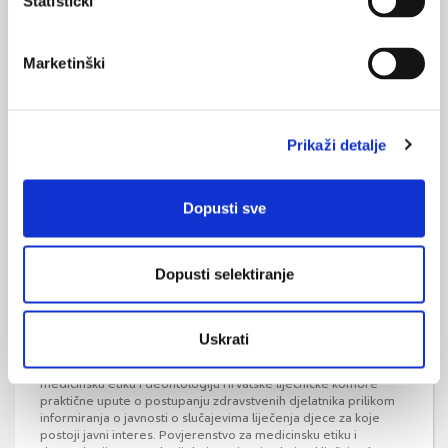
Statistički
Nova nacionalna e-infrastruktura HR-ZOO
Marketinški
Nova nacionalna e-infrastruktura HR-ZOO puštena u rad -
predstavljeno najjače hrvatsko superračunalo „Supek“, resurs
za napredno računanje u oblaku „Vrančić“ i resurs za virtualne
podatkovne centre „Štampar“.
Prikaži detalje
Dopusti sve
Dopusti selektiranje
HLK: Smjernice poradi zaštite dostojanstva i
privatnosti djece – pacijenata
Uskrati
Ministarstvo zdravstva zatražilo je od Povjerenstva za
medicinsku etiku i deontologiju Hrvatske liječničke komore
praktične upute o postupanju zdravstvenih djelatnika prilikom
informiranja o javnosti o slučajevima liječenja djece za koje
postoji javni interes. Povjerenstvo za medicinsku etiku i