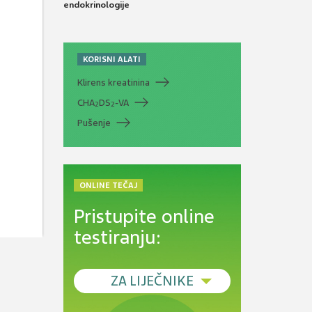
endokrinologije
KORISNI ALATI
Klirens kreatinina
CHA
DS
-VA
2
2
Pušenje
ONLINE TEČAJ
Pristupite online
testiranju:
ZA LIJEČNIKE