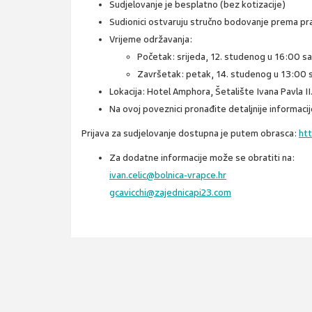
Sudjelovanje je
besplatno
(bez kotizacije)
Sudionici ostvaruju
stručno bodovanje
prema pra
Vrijeme održavanja:
Početak: srijeda, 12. studenog u 16:00 sa
Završetak: petak, 14. studenog u 13:00 s
Lokacija:
Hotel Amphora, Šetalište Ivana Pavla II. 
Na ovoj poveznici pronađite detaljnije informacij
Prijava za sudjelovanje dostupna je putem obrasca:
ht
Za dodatne informacije može se obratiti na:
ivan.celic@bolnica-vrapce.hr
gcavicchi@zajednicapi23.com