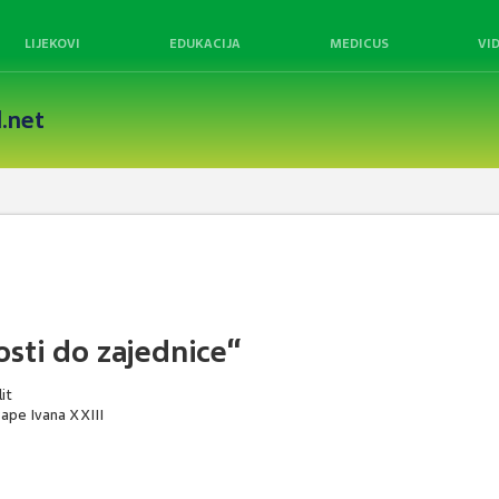
LIJEKOVI
EDUKACIJA
MEDICUS
VI
.net
osti do zajednice“
it
 Pape Ivana XXIII