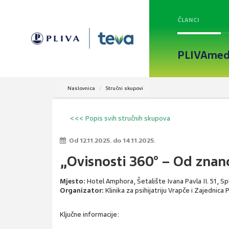
ČLANCI
PLIVAmed
Naslovnica
Stručni skupovi
<<< Popis svih stručnih skupova
Od 12.11.2025. do 14.11.2025.
„Ovisnosti 360° – Od znan
Mjesto:
Hotel Amphora, Šetalište Ivana Pavla II. 51, Spl
Organizator:
Klinika za psihijatriju Vrapče i Zajednica
Ključne informacije: