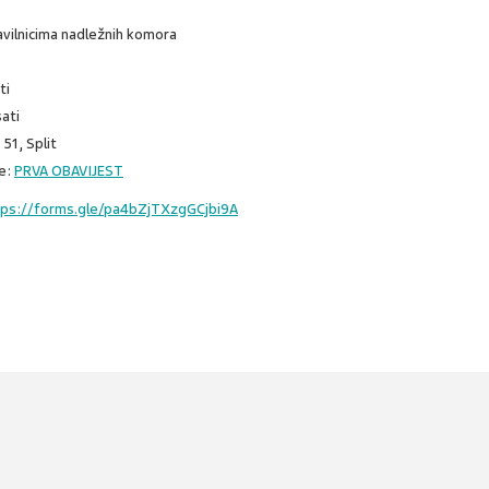
vilnicima nadležnih komora
ti
ati
51, Split
e:
PRVA OBAVIJEST
tps://forms.gle/pa4bZjTXzgGCjbi9A