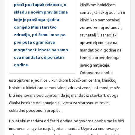
proći postupak reizbora, u
kliničkom bolničkom
skladu s novim pravilnicima
centru, kliničkoj bolnici i u
koje je prošloga tjedna
klinici kao samostalnoj
donijelo Ministarstvo
zdravstvenoj ustanovi,
zdravlja, pri čemu im se po
ravnatelj ili sanacijski
prvi puta ograničava
upravitelj imenuje na
mogućnost izbora na samo
mandat od 4 godine na
dva mandata od po četiri
temelju provedenoga
godine.
javnog natječaja.
Odgovorna osoba
ustrojstvene jedinice u kliničkom bolničkom centru, kliničkoj
bolnici i u klinici kao samostalnoj zdravstvenoj ustanovi, može
biti imenovana pod uvjetom da joj mandat iz stavka 1. ovoga
članka istekne do ispunjenja uvjeta za starosnu mirovinu
sukladno posebnom propisu.
Po isteku mandata od četiri godine odgovorna osoba može biti
imenovana najviše na još jedan mandat. Uvjeti za imenovanje