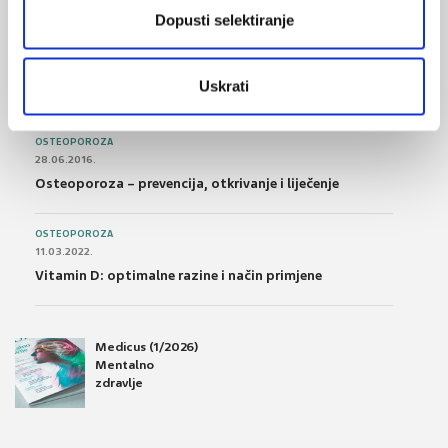
Dopusti selektiranje
POREMEĆAJI PROBAVE
01.07.2017.
Uskrati
Što su probiotici i kako se proizvode?
OSTEOPOROZA
28.06.2016.
Osteoporoza – prevencija, otkrivanje i liječenje
OSTEOPOROZA
11.03.2022.
Vitamin D: optimalne razine i način primjene
Medicus (1/2026)
Mentalno
zdravlje