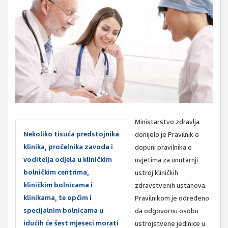
Ministarstvo zdravlja
Nekoliko tisuća predstojnika
donijelo je Pravilnik o
klinika, pročelnika zavoda i
dopuni pravilnika o
voditelja odjela u kliničkim
uvjetima za unutarnji
bolničkim centrima,
ustroj kliničkih
kliničkim bolnicama i
zdravstvenih ustanova.
klinikama, te općim i
Pravilnikom je određeno
specijalnim bolnicama u
da odgovornu osobu
idućih će šest mjeseci morati
ustrojstvene jedinice u