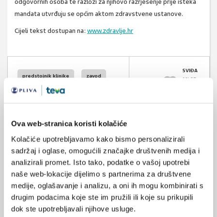
odgovornih osoba te razlozi za njihovo razrješenje prije isteka
mandata utvrđuju se općim aktom zdravstvene ustanove.
Cijeli tekst dostupan na:
www.zdravlje.hr
SVIĐA
predstojnik klinike
zavod
MI SE
0
mandat
reizbor
POVRATAK
ministarstvo
NA VRH
Ova web-stranica koristi kolačiće
Kolačiće upotrebljavamo kako bismo personalizirali
sadržaj i oglase, omogućili značajke društvenih medija i
analizirali promet. Isto tako, podatke o vašoj upotrebi
naše web-lokacije dijelimo s partnerima za društvene
VEZANI SADRŽAJ
medije, oglašavanje i analizu, a oni ih mogu kombinirati s
drugim podacima koje ste im pružili ili koje su prikupili
12.10.2014.
dok ste upotrebljavali njihove usluge.
Osnovan Zavod za zdravstvene usluge u turizmu