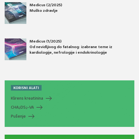
Medicus (2/2025)
Muško zdravlje
Medicus (1/2025)
Od nevidljivog do fatalnog: izabrane teme iz
kardiologije, nefrologije i endokrinologije
KORISNI ALATI
Klirens kreatinina
CHA
DS
-VA
2
2
Pušenje