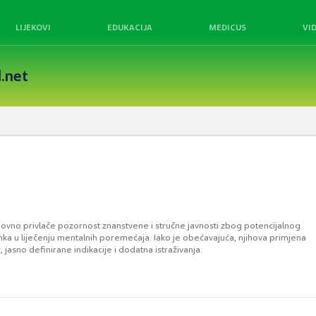
LIJEKOVI
EDUKACIJA
MEDICUS
VI
.net
novno privlače pozornost znanstvene i stručne javnosti zbog potencijalnog
nka u liječenju mentalnih poremećaja. Iako je obećavajuća, njihova primjena
, jasno definirane indikacije i dodatna istraživanja.