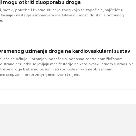
ji mogu otkriti zluoporabu droga
zi, motivi, potrebe i životne situacije zbog kojih se započinje, najčešće u
a kasnije i nastavlja s uzimanjem sredstava ovisnosti do stanja potpunog
e.
vremenog uzimanje droga na kardiovaskularni sustav
ajjače se očituje u promjeni ponašanja, odnosno centralnom živčanom
e strane nerijetko se javljaju manifestacije na kardiovaskularnom sustavu. Na
otrebe droga trebamo posumnjati kod bolesnika s neobjašnjivim
rnim simptomima i promijenjenim ponašanjem.