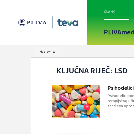
ČLANCI
PLIVAmed
Naslovnica
KLJUČNA RIJEČ: LSD
Psihodelici
Psihodelici po
terapijskog uči
zahtijeva oprez