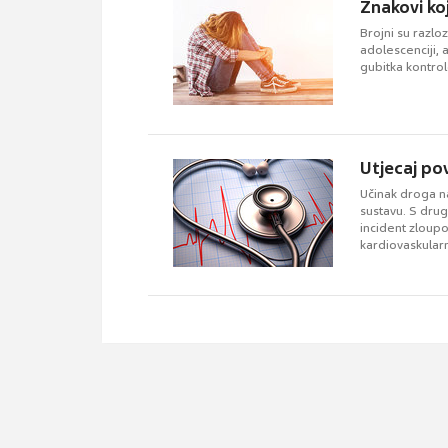
Znakovi ko
Brojni su razlo
adolescenciji, 
gubitka kontrol
Utjecaj po
Učinak droga n
sustavu. S drug
incident zloup
kardiovaskula