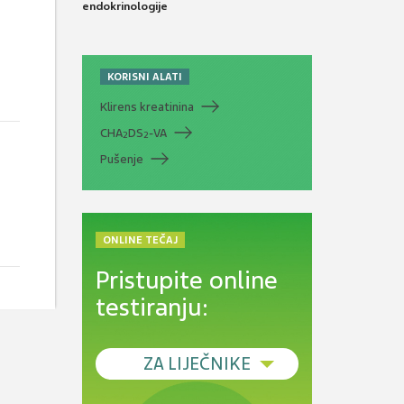
endokrinologije
KORISNI ALATI
Klirens kreatinina
CHA
DS
-VA
2
2
Pušenje
ONLINE TEČAJ
Pristupite online
testiranju:
ZA LIJEČNIKE