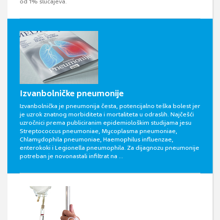
od 1% slučajeva.
Izvanbolničke pneumonije
Izvanbolnička je pneumonija česta, potencijalno teška bolest jer
je uzrok znatnog morbiditeta i mortaliteta u odraslih. Najčešći
uzročnici prema publiciranim epidemiološkim studijama jesu
Streptococcus pneumoniae, Mycoplasma pneumoniae,
Chlamydophila pneumoniae, Haemophilus influenzae,
enterokoki i Legionella pneumophila. Za dijagnozu pneumonije
potreban je novonastali infiltrat na ...