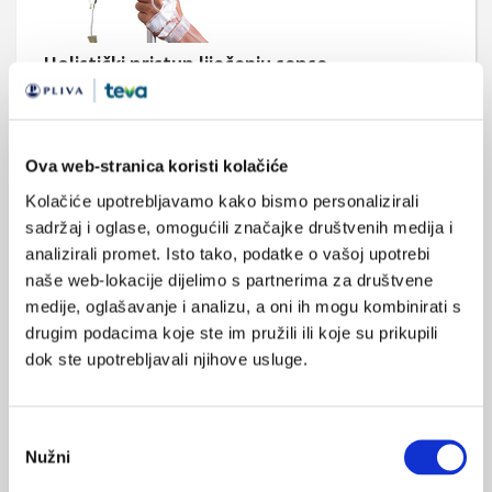
Holistički pristup liječenju sepse
Hrvatsko društvo za kemoterapiju HLZ, obilježilo je Dan
svjesnosti o sepsi. Već se nazivom željela naglasiti potreba
sveukupnog sagledavanja i pristupa liječenju septičkog
bolesnika.
Ova web-stranica koristi kolačiće
Kolačiće upotrebljavamo kako bismo personalizirali
sadržaj i oglase, omogućili značajke društvenih medija i
analizirali promet. Isto tako, podatke o vašoj upotrebi
naše web-lokacije dijelimo s partnerima za društvene
medije, oglašavanje i analizu, a oni ih mogu kombinirati s
drugim podacima koje ste im pružili ili koje su prikupili
Pet preporuka iz alergologije i imunologije -
dok ste upotrebljavali njihove usluge.
2.dio
U cilju poboljšanja globalne zdravstvene skrbi za oboljele od
alergijskih i imunoloških bolesti prema izboru radne grupe
Odabir
Američke akademije za alergologiju, astmu i imunologiju (The
Nužni
American Academy of Allergy, Asthma & Immunology , AAAAI),
pristanka
nakon prvih pet u nizu praktičnih preporuka za razmatranje