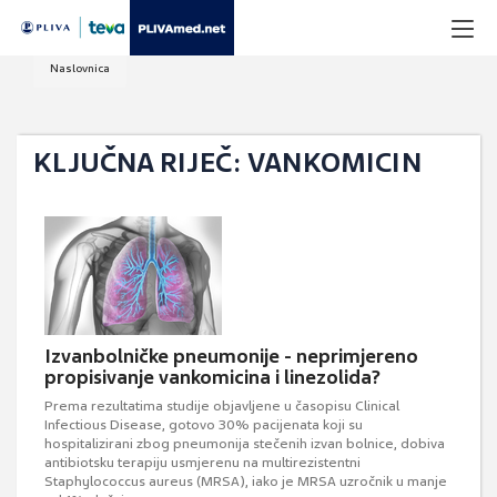
Naslovnica
KLJUČNA RIJEČ: VANKOMICIN
Izvanbolničke pneumonije - neprimjereno
propisivanje vankomicina i linezolida?
Prema rezultatima studije objavljene u časopisu Clinical
Infectious Disease, gotovo 30% pacijenata koji su
hospitalizirani zbog pneumonija stečenih izvan bolnice, dobiva
antibiotsku terapiju usmjerenu na multirezistentni
Staphylococcus aureus (MRSA), iako je MRSA uzročnik u manje