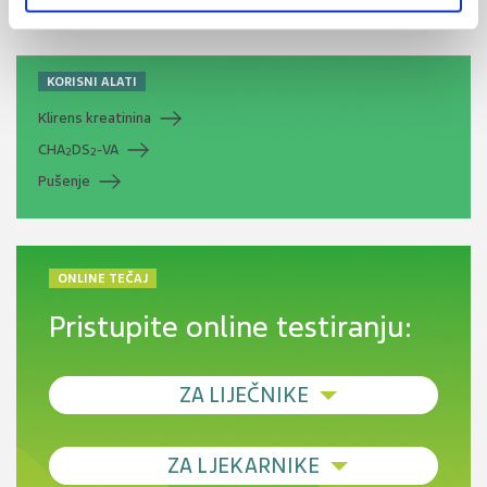
KORISNI ALATI
Klirens kreatinina
CHA
DS
-VA
2
2
Pušenje
ONLINE TEČAJ
Pristupite online testiranju:
ZA LIJEČNIKE
Debljina - od prevencije do personalizirane
ZA LJEKARNIKE
terapije