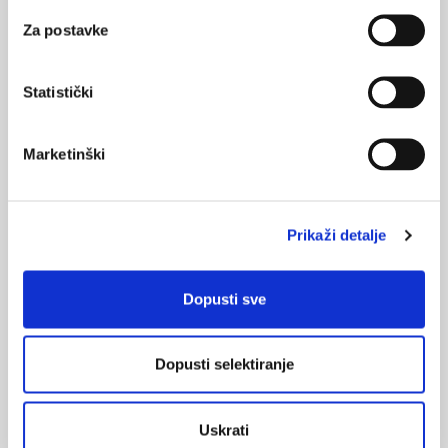
liječnicima i bolesnicima, istaknuto je još pet preporuka o
kojima treba razmišljati u ...
Za postavke
Statistički
Medicus (1/2026)
Marketinški
Mentalno
zdravlje
Prikaži detalje
Medicus (2/2025)
Muško zdravlje
Dopusti sve
Dopusti selektiranje
Medicus (1/2025)
Od nevidljivog do fatalnog: izabrane teme iz
kardiologije, nefrologije i endokrinologije
Uskrati