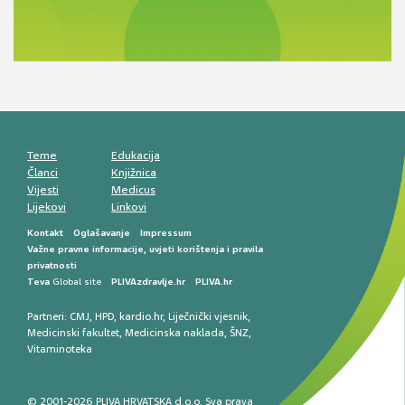
Novi pogled na migrenu: komorbiditeti, spolne
razlike i nove terapije
Antikoagulansi u ljekarničkoj praksi –
komunikacija, adherencija i sigurnost
Muško urološko zdravlje: od funkcionalnih
smetnji do rane onkološke dijagnostike
Mentalno zdravlje muškaraca: skriveni rizici i
kliničke posljedice
Životni stil i kardiovaskularno zdravlje
muškaraca
Teme
Edukacija
Članci
Knjižnica
Vijesti
Medicus
Lijekovi
Linkovi
Kontakt
Oglašavanje
Impressum
Važne pravne informacije, uvjeti korištenja i pravila
privatnosti
Teva
Global site
PLIVAzdravlje.hr
PLIVA.hr
Partneri:
CMJ
,
HPD
,
kardio.hr
,
Liječnički vjesnik
,
Medicinski fakultet
,
Medicinska naklada
,
ŠNZ
,
Vitaminoteka
© 2001-2026 PLIVA HRVATSKA d.o.o. Sva prava