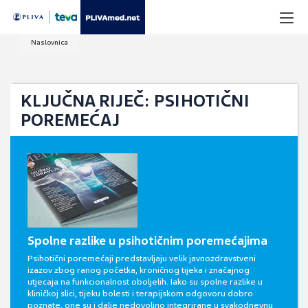
Naslovnica
KLJUČNA RIJEČ: PSIHOTIČNI
POREMEĆAJ
Spolne razlike u psihotičnim poremećajima
Psihotični poremećaji predstavljaju velik javnozdravstveni
izazov zbog ranog početka, kroničnog tijeka i značajnog
utjecaja na funkcionalnost oboljelih. Iako su spolne razlike u
kliničkoj slici, tijeku bolesti i terapijskom odgovoru dobro
poznate, one su i dalje nedovoljno integrirane u svakodnevnu