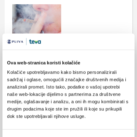
Mladi muškarci i kanabisa - veći rizik od
razvoja shizofrenije
Mladi muškarci s poremećajem uzimanja kanabisa imaju veći
rizik od razvoja shizofrenije
Ova web-stranica koristi kolačiće
Kolačiće upotrebljavamo kako bismo personalizirali
sadržaj i oglase, omogućili značajke društvenih medija i
analizirali promet. Isto tako, podatke o vašoj upotrebi
naše web-lokacije dijelimo s partnerima za društvene
medije, oglašavanje i analizu, a oni ih mogu kombinirati s
drugim podacima koje ste im pružili ili koje su prikupili
dok ste upotrebljavali njihove usluge.
Specifičnosti liječenja psihoze u Psihijatrijskoj
bolnici “Sveti Ivan”
Simptomatika shizofrenije, bolesti koja najčešće započinje u