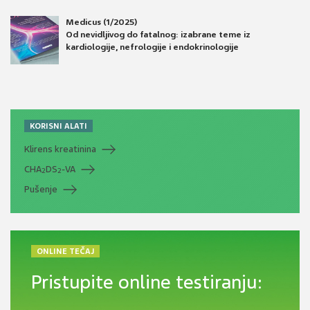
Medicus (1/2025)
Od nevidljivog do fatalnog: izabrane teme iz
kardiologije, nefrologije i endokrinologije
KORISNI ALATI
Klirens kreatinina
CHA
DS
-VA
2
2
Pušenje
ONLINE TEČAJ
Pristupite online testiranju: