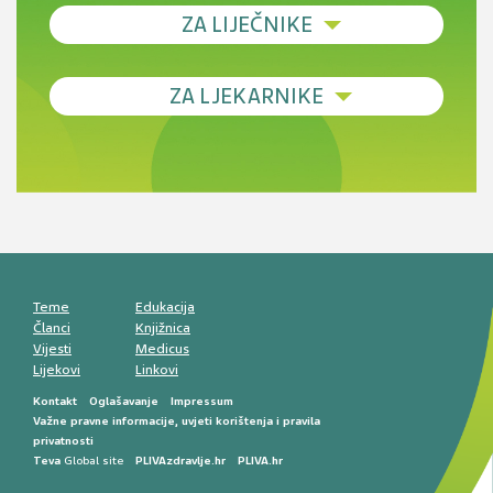
ZA LIJEČNIKE
Debljina - od prevencije do personalizirane
ZA LJEKARNIKE
terapije
Novi pogled na migrenu: komorbiditeti, spolne
razlike i nove terapije
Antikoagulansi u ljekarničkoj praksi –
komunikacija, adherencija i sigurnost
Muško urološko zdravlje: od funkcionalnih
smetnji do rane onkološke dijagnostike
Mentalno zdravlje muškaraca: skriveni rizici i
kliničke posljedice
Životni stil i kardiovaskularno zdravlje
muškaraca
Teme
Edukacija
Članci
Knjižnica
Vijesti
Medicus
Lijekovi
Linkovi
Kontakt
Oglašavanje
Impressum
Važne pravne informacije, uvjeti korištenja i pravila
privatnosti
Teva
Global site
PLIVAzdravlje.hr
PLIVA.hr