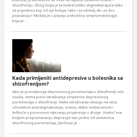
psihoza, prvenstveno se misli na najtežu duševnu bolest –
shizofreniju. Zbog čega je ta bolest toliko stigmatizirajuća kako
za pojedinca koji od nje boluje, tako i za obitelj, ali i za širu
populaciju? Možda je u pitanju psihotična simptomatologija
koja je ...
Kada primijeniti antidepresive u bolesnika sa
shizofrenijom?
Iako je prevalencija depresivnog poremećaja u shizofreniji vrlo
visoka, nema puno istraživanja simptoma depresivnog
poremećaja u shizofreniji. Neka istraživanja ukazuju na veću
učestalost autostigmatizacije, srama, slabe motiviranosti i
teškoća u ponovnom stjecanju povjerenja u druge. Unatoč sve
boljem prepoznavanju depresije kao jedne od sastavnica
shizofrenog poremećaja, liječenje je ...