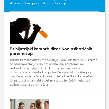
kliničku praksu i personalizirano liječenje.
Psihijatrijski komorbiditeti kod psihotičnih
poremećaja
Termin komorbiditet u medicinu je uveo Feinstein 1970. i njime
se označava stanje u kojem osoba ima simptome koji
zadovoljavaju dijagnostičke kriterije za dva neovisna
poremećaja. Komorbiditet psihotičnoga i nekoga drugog
psihičkog poremećaja dovodi do teže kliničke slike, otežanog
dijagnosticiranja, slabijeg učinka terapije, češćih relapsa i
duljeg trajanja poremećaja.