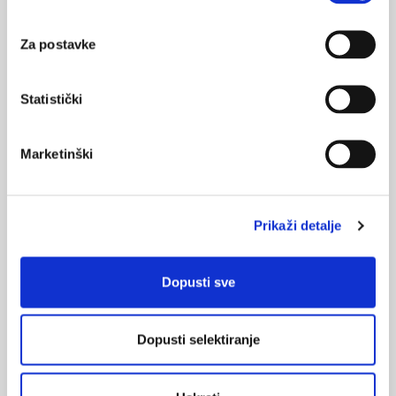
Za postavke
Novi e-tečaj: Arterijska hipertenzija - novosti
u liječenju
Statistički
Uredništvo PLIVAmed.net portala je u suradnji s vodećim
stručnjacima iz kardiologije, interne i obiteljske medicine
napravilo e-tečaj za liječnike: Arterijska hipertenzija - novosti u
Marketinški
liječenju.
Prikaži detalje
Dopusti sve
Tečaj "Inicijalno zbrinjavanje bolesnika s
akutnim koronarnim sindromom"
Dopusti selektiranje
Dana 16. travnja 2011. godine na Internoj klinici Kliničkog
bolničkog centra "Sestre milosrdnice" u Zagrebu održan je
tečaj I. kategorije Medicinskog fakulteta Sveučilišta u Zagrebu