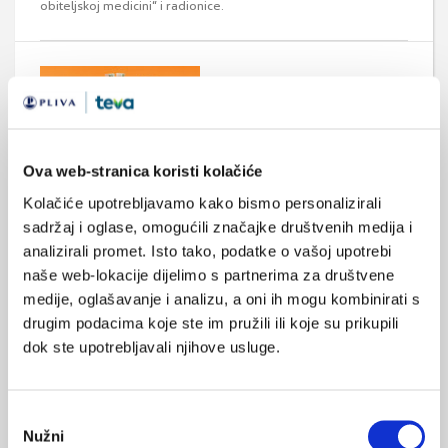
obiteljskoj medicini“ i radionice.
Ova web-stranica koristi kolačiće
Tečaj izobrazbe kandidata za stalne sudske
Kolačiće upotrebljavamo kako bismo personalizirali
vještake
sadržaj i oglase, omogućili značajke društvenih medija i
Hrvatska liječnička komora organizira tečaj za stalne sudske
analizirali promet. Isto tako, podatke o vašoj upotrebi
vještake koji će se održati od 16. do 20. svibnja 2022. u
Središnjem uredu HLK-a. Tečaj se sastoji od teorijskog i
naše web-lokacije dijelimo s partnerima za društvene
praktičnog dijela, a polaznici ostvaruju minimalno 20 bodova.
medije, oglašavanje i analizu, a oni ih mogu kombinirati s
Predavači na teorijskom dijelu tečaja su stručnjaci iz područja
drugim podacima koje ste im pružili ili koje su prikupili
prava, suci te stručnjaci iz područja medicine, aktivni stalni
sudski vještaci, ...
dok ste upotrebljavali njihove usluge.
Odabir
Nužni
pristanka