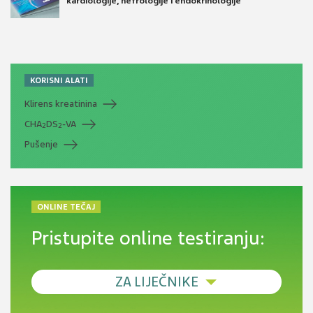
kardiologije, nefrologije i endokrinologije
KORISNI ALATI
Klirens kreatinina
CHA
DS
-VA
2
2
Pušenje
ONLINE TEČAJ
Pristupite online testiranju:
ZA LIJEČNIKE