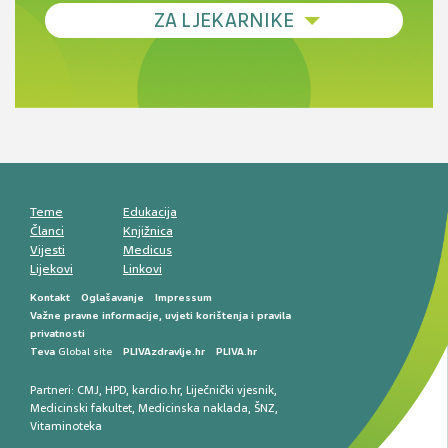
Debljina - od prevencije do personalizirane
ZA LJEKARNIKE
terapije
Novi pogled na migrenu: komorbiditeti, spolne
razlike i nove terapije
Antikoagulansi u ljekarničkoj praksi –
komunikacija, adherencija i sigurnost
Muško urološko zdravlje: od funkcionalnih
smetnji do rane onkološke dijagnostike
Mentalno zdravlje muškaraca: skriveni rizici i
kliničke posljedice
Životni stil i kardiovaskularno zdravlje
muškaraca
Teme
Edukacija
Članci
Knjižnica
Vijesti
Medicus
Lijekovi
Linkovi
Kontakt
Oglašavanje
Impressum
Važne pravne informacije, uvjeti korištenja i pravila
privatnosti
Teva
Global site
PLIVAzdravlje.hr
PLIVA.hr
Partneri:
CMJ
,
HPD
,
kardio.hr
,
Liječnički vjesnik
,
Medicinski fakultet
,
Medicinska naklada
,
ŠNZ
,
Vitaminoteka