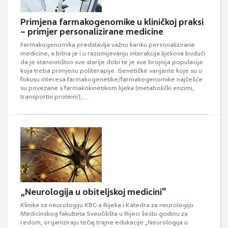
Primjena farmakogenomike u kliničkoj praksi
– primjer personalizirane medicine
Farmakogenomika predstavlja važnu kariku personalizirane
medicine, a bitna je i u razumijevanju interakcija lijekova budući
da je stanovništvo sve starije dobi te je sve brojnija populacija
koja treba primjenu politerapije. Genetičke varijante koje su u
fokusu interesa farmakogenetike/farmakogenomike najčešće
su povezane s farmakokinetikom lijeka (metabolički enzimi,
transportni proteini); ...
„Neurologija u obiteljskoj medicini“
Klinika za neurologiju KBC-a Rijeka i Katedra za neurologiju
Medicinskog fakulteta Sveučilišta u Rijeci šestu godinu za
redom, organiziraju tečaj trajne edukacije „Neurologija u