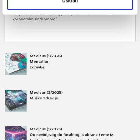
Uskrati
pod naslovom "Inicijalno zbrinjavanje bolesnika s akutnim
koronarnim sindromom ili od ranog prepoznavanja do
uspješnog reanimacijskog postupka bolesnika s akutnim
koronarnim sindromom".
Medicus (1/2026)
Mentalno
zdravlje
Medicus (2/2025)
Muško zdravlje
Medicus (1/2025)
Od nevidljivog do fatalnog: izabrane teme iz