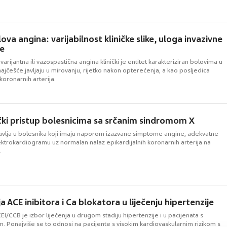
va angina: varijabilnost kliničke slike, uloga invazivne
je
varijantna ili vazospastična angina klinički je entitet karakteriziran bolovima u
najčešće javljaju u mirovanju, rijetko nakon opterećenja, a kao posljedica
koronarnih arterija.
čki pristup bolesnicima sa srčanim sindromom X
avlja u bolesnika koji imaju naporom izazvane simptome angine, adekvatne
ktrokardiogramu uz normalan nalaz epikardijalnih koronarnih arterija na
.
 ACE inibitora i Ca blokatora u liječenju hipertenzije
I/CCB je izbor liječenja u drugom stadiju hipertenzije i u pacijenata s
. Ponajviše se to odnosi na pacijente s visokim kardiovaskularnim rizikom s