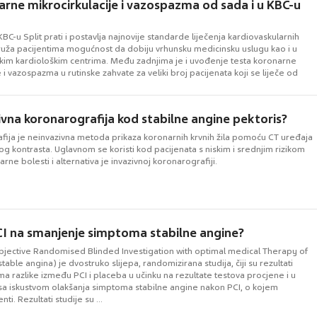
arne mikrocirkulacije i vazospazma od sada i u KBC-u
KBC-u Split prati i postavlja najnovije standarde liječenja kardiovaskularnih
pruža pacijentima mogućnost da dobiju vrhunsku medicinsku uslugu kao i u
skim kardiološkim centrima. Među zadnjima je i uvođenje testa koronarne
e i vazospazma u rutinske zahvate za veliki broj pacijenata koji se liječe od
, a do sada ...
zivna koronarografija kod stabilne angine pektoris?
fija je neinvazivna metoda prikaza koronarnih krvnih žila pomoću CT uređaja
nog kontrasta. Uglavnom se koristi kod pacijenata s niskim i srednjim rizikom
arne bolesti i alternativa je invazivnoj koronarografiji.
PCI na smanjenje simptoma stabilne angine?
jective Randomised Blinded Investigation with optimal medical Therapy of
table angina) je dvostruko slijepa, randomizirana studija, čiji su rezultati
a razlike između PCI i placeba u učinku na rezultate testova procjene i u
 sa iskustvom olakšanja simptoma stabilne angine nakon PCI, o kojem
nti. Rezultati studije su ...