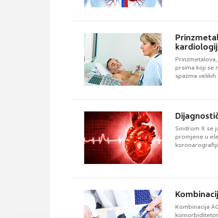
Prinzmetalo
kardiologi
Prinzmetalova, 
prsima koji se 
spazma velikih 
Dijagnosti
Sindrom X se j
promjene u ele
koronarografiji
Kombinacija
Kombinacija ACE
komorbiditetom