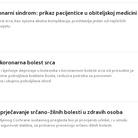
narni sindrom: prikaz pacijentice u obiteljskoj medicini
t srca, kao njezina akutna komplikacija, predstavlja jedan od najčešćih
vijetu.
i koronarna bolest srca
i liječenje depresije u bolesnika s koronarnom bolesti srca od presudne je
 time poboljšava kvaliteta života, reducira potreba za ponovnim
ma i ukupno poboljšava ishod.
sprječavanje srčano-žilnih bolesti u zdravih osoba
ljenog Cochrane sustavnog pregleda bio je procijeniti učinke, i u smislu
 sigurnosti statitna, za primarnu prevenciju srčano-žilnih bolesti.