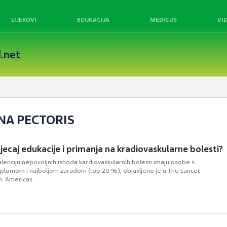
LIJEKOVI
EDUKACIJA
MEDICUS
VI
.net
NA PECTORIS
tjecaj edukacije i primanja na kradiovaskularne bolesti?
lenciju nepovoljnih ishoda kardiovaskularnih bolesti imaju osobe s
iplomom i najboljom zaradom (top 20 %), objavljeno je u The Lancet
h: Americas.