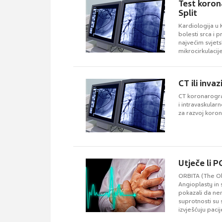
Test koron
Split
Kardiologija u 
bolesti srca i 
najvećim svjet
mikrocirkulacij
angine pektoris
CT ili inva
CT koronarogra
i intravaskular
za razvoj koron
Utječe li 
ORBITA (The Ob
Angioplasty in s
pokazali da nem
suprotnosti su
izvješćuju pacije