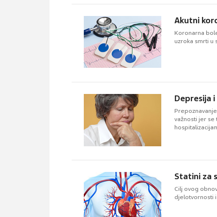
Akutni koro
Koronarna boles
uzroka smrti u s
Depresija 
Prepoznavanje 
važnosti jer se
hospitalizacija
Statini za 
Cilj ovog obnov
djelotvornosti i