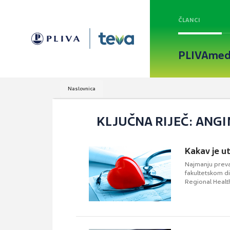
ČLANCI
PLIVAmed
Naslovnica
KLJUČNA RIJEČ: ANGI
Kakav je u
Najmanju preva
fakultetskom d
Regional Healt