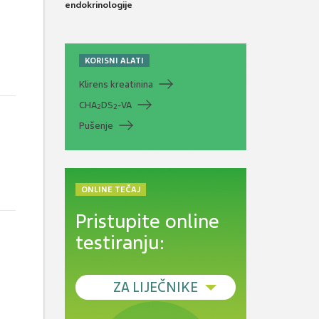
endokrinologije
KORISNI ALATI
Klirens kreatinina
CHA
DS
-VA
2
2
Pušenje
ONLINE TEČAJ
Pristupite online
testiranju:
ZA LIJEČNIKE