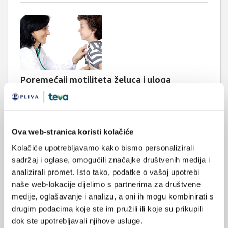
Poremećaji motiliteta želuca i uloga
elektrogastrografije u njihovoj procjeni
Poremećaji motiliteta želuca javljaju se u mnogim
gastrointestinalnim bolestima djece te mogu biti dio organskih
bolesti, ali i funkcijskih poremećaja.
Ova web-stranica koristi kolačiće
Kolačiće upotrebljavamo kako bismo personalizirali
sadržaj i oglase, omogućili značajke društvenih medija i
analizirali promet. Isto tako, podatke o vašoj upotrebi
Medicus (1/2026)
naše web-lokacije dijelimo s partnerima za društvene
Mentalno
medije, oglašavanje i analizu, a oni ih mogu kombinirati s
zdravlje
drugim podacima koje ste im pružili ili koje su prikupili
dok ste upotrebljavali njihove usluge.