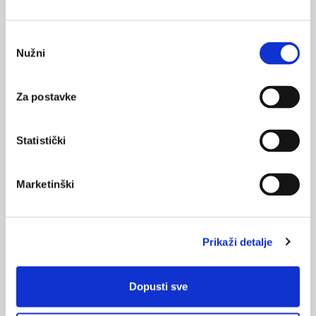
Medicus (2/2025)
Muško zdravlje
Odabir
Nužni
pristanka
Za postavke
Medicus (1/2025)
Od nevidljivog do fatalnog: izabrane teme iz
kardiologije, nefrologije i endokrinologije
Statistički
Marketinški
KORISNI ALATI
Klirens kreatinina
Prikaži detalje
CHA
DS
-VA
2
2
Pušenje
Dopusti sve