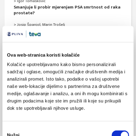
> Igor Tomašković
Smanjuje li probir mjerenjem PSA smrtnost od raka
prostate?
> Josip Španjol; Marin Trošelj
Upala prostate/infekcije urotrakta
> Stanislav Sotošek
Mikrohematurija
Ova web-stranica koristi kolačiće
> Dinko Hauptman
Kolačiće upotrebljavamo kako bismo personalizirali
Erektilna disfunkcija i kardiološki pacijent
sadržaj i oglase, omogućili značajke društvenih medija i
> Tomislav Kuliš
analizirali promet. Isto tako, podatke o vašoj upotrebi
Minimalno invazivni zahvati u urologiji
naše web-lokacije dijelimo s partnerima za društvene
medije, oglašavanje i analizu, a oni ih mogu kombinirati s
> Tomislav Kuliš; Maja Gašparić; Maja Prižmić; Dražen Kovačić;
drugim podacima koje ste im pružili ili koje su prikupili
Adela Kolumbić Lakoš; Željko Kaštelan
Simptomi i kvaliteta života u bolesnika s BPH
dok ste upotrebljavali njihove usluge.
> Robert Likić; Marija Živković; Marijana Križić Erceg
Upotreba sustava UpToDate u svrhu poboljšanja
Odabir
kvalitete zdravstvene skrbi
Nužni