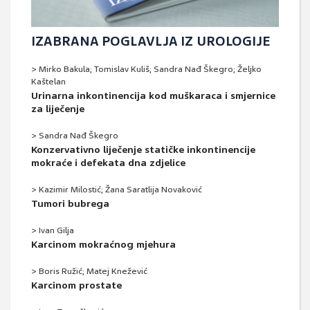
IZABRANA POGLAVLJA IZ UROLOGIJE
> Mirko Bakula; Tomislav Kuliš; Sandra Nađ Škegro; Željko
Kaštelan
Urinarna inkontinencija kod muškaraca i smjernice
za liječenje
> Sandra Nađ Škegro
Konzervativno liječenje statičke inkontinencije
mokraće i defekata dna zdjelice
> Kazimir Milostić; Žana Saratlija Novaković
Tumori bubrega
> Ivan Gilja
Karcinom mokraćnog mjehura
> Boris Ružić; Matej Knežević
Karcinom prostate