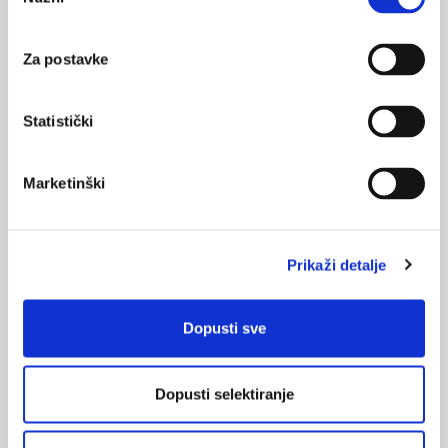
pristanka
Za postavke
Preuzmi cijeli broj u PDF formatu >>>
Statistički
Marketinški
Medicus (1/2026)
Mentalno
zdravlje
Prikaži detalje
Medicus (2/2025)
Dopusti sve
Muško zdravlje
Dopusti selektiranje
Medicus (1/2025)