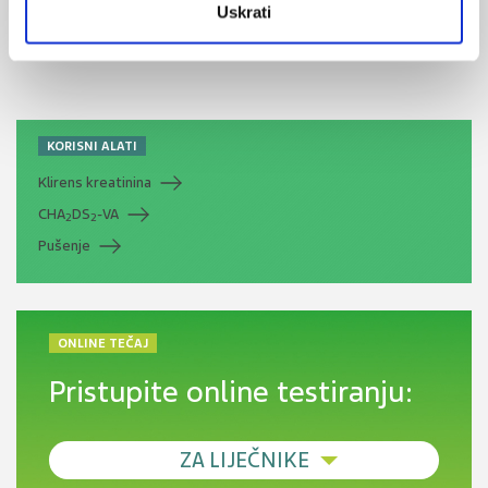
Od nevidljivog do fatalnog: izabrane teme iz
Uskrati
kardiologije, nefrologije i endokrinologije
KORISNI ALATI
Klirens kreatinina
CHA
DS
-VA
2
2
Pušenje
ONLINE TEČAJ
Pristupite online testiranju:
ZA LIJEČNIKE