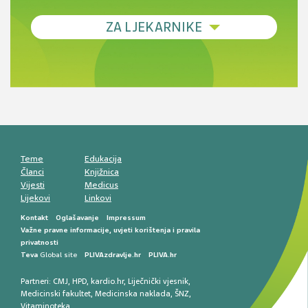
Debljina - od prevencije do personalizirane
ZA LJEKARNIKE
terapije
Novi pogled na migrenu: komorbiditeti, spolne
razlike i nove terapije
Antikoagulansi u ljekarničkoj praksi –
komunikacija, adherencija i sigurnost
Muško urološko zdravlje: od funkcionalnih
smetnji do rane onkološke dijagnostike
Mentalno zdravlje muškaraca: skriveni rizici i
kliničke posljedice
Životni stil i kardiovaskularno zdravlje
muškaraca
Teme
Edukacija
Članci
Knjižnica
Vijesti
Medicus
Lijekovi
Linkovi
Kontakt
Oglašavanje
Impressum
Važne pravne informacije, uvjeti korištenja i pravila
privatnosti
Teva
Global site
PLIVAzdravlje.hr
PLIVA.hr
Partneri:
CMJ
,
HPD
,
kardio.hr
,
Liječnički vjesnik
,
Medicinski fakultet
,
Medicinska naklada
,
ŠNZ
,
Vitaminoteka