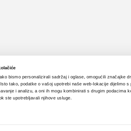
kolačiće
ko bismo personalizirali sadržaj i oglase, omogućili značajke d
. Isto tako, podatke o vašoj upotrebi naše web-lokacije dijelimo s
avanje i analizu, a oni ih mogu kombinirati s drugim podacima k
 dok ste upotrebljavali njihove usluge.
Kontakt
Oglašavanje
Impressum
Važne pravne informacije, 
Teva
Global site
PLIVAzdravlje.hr
PLIVA.hr