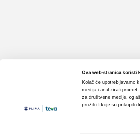
Ova web-stranica koristi 
Kolačiće upotrebljavamo ka
medija i analizirali promet
za društvene medije, oglaš
pružili ili koje su prikupili
Teme
Edukacija
Članci
Knjižnica
Vijesti
Medicus