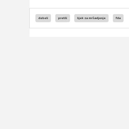
debeli
pretili
lijek za mršavljenje
fda