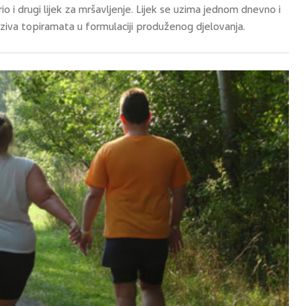
 i drugi lijek za mršavljenje. Lijek se uzima jednom dnevno i
lziva topiramata u formulaciji produženog djelovanja.