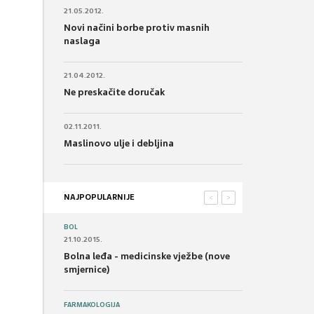
21.05.2012.
Novi načini borbe protiv masnih
naslaga
21.04.2012.
Ne preskačite doručak
02.11.2011.
Maslinovo ulje i debljina
NAJPOPULARNIJE
<
>
BOL
21.10.2015.
Bolna leđa - medicinske vježbe (nove
smjernice)
FARMAKOLOGIJA