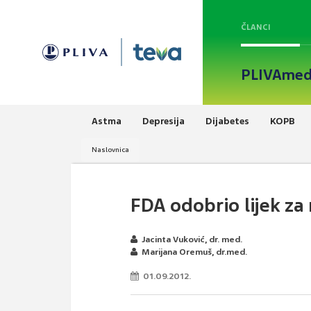
ČLANCI
PLIVAmed
Astma
Depresija
Dijabetes
KOPB
Naslovnica
FDA odobrio lijek za
Jacinta Vuković, dr. med.
Marijana Oremuš, dr.med.
01.09.2012.