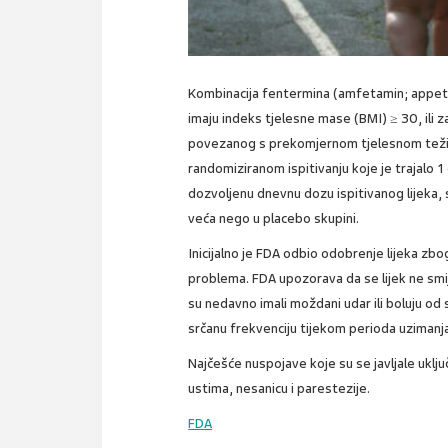
Kombinacija fentermina (amfetamin; appetit
imaju indeks tjelesne mase (BMI) ≥ 30, ili 
povezanog s prekomjernom tjelesnom težinom 
randomiziranom ispitivanju koje je trajalo 
dozvoljenu dnevnu dozu ispitivanog lijeka,
veća nego u placebo skupini.
Inicijalno je FDA odbio odobrenje lijeka zb
problema. FDA upozorava da se lijek ne smi
su nedavno imali moždani udar ili boluju od sr
srčanu frekvenciju tijekom perioda uzimanja 
Najčešće nuspojave koje su se javljale uklju
ustima, nesanicu i parestezije.
FDA