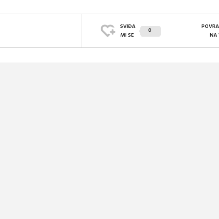
SVIĐA
POVRA
0
MI SE
NA