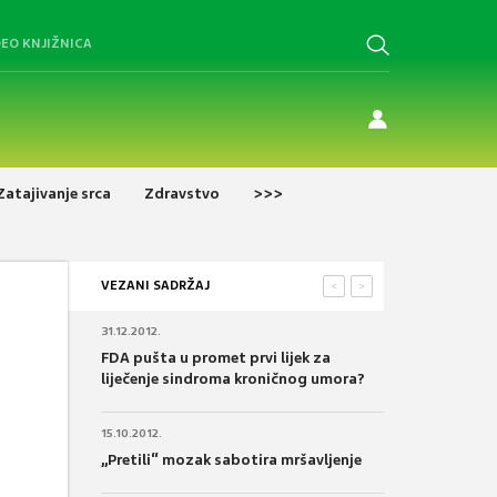
DEO KNJIŽNICA
Zatajivanje srca
Zdravstvo
>>>
VEZANI SADRŽAJ
<
>
31.12.2012.
FDA pušta u promet prvi lijek za
liječenje sindroma kroničnog umora?
15.10.2012.
„Pretili“ mozak sabotira mršavljenje