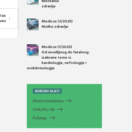
Mentalno
zdravlje
TAK
Medicus (2/2025)
 VRH
Muško zdravlje
Medicus (1/2025)
Od nevidljivog do fatalnog:
izabrane teme iz
kardiologije, nefrologije i
endokrinologije
KORISNI ALATI
Klirens kreatinina
CHA
DS
-VA
2
2
Pušenje