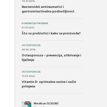
14.07.2016.
Nesteroidni antireumatici i
gastrointestinalna podnošljivost
POREMEĆAJI PROBAVE
01.07.2017.
Što su probiotici i kako se proizvode?
OSTEOPOROZA
28.06.2016.
Osteoporoza – prevencija, otkrivanje i
liječenje
OSTEOPOROZA
11.03.2022.
Vitamin D: optimalne razine i način
primjene
Medicus (1/2026)