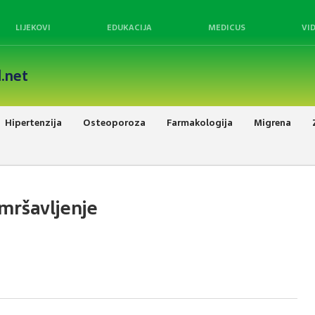
LIJEKOVI
EDUKACIJA
MEDICUS
VI
.net
Hipertenzija
Osteoporoza
Farmakologija
Migrena
 mršavljenje