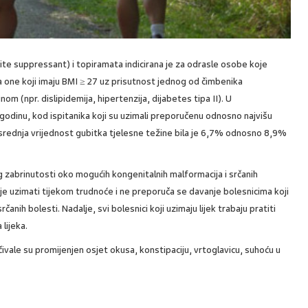
e suppressant) i topiramata indicirana je za odrasle osobe koje
za one koji imaju BMI ≥ 27 uz prisutnost jednog od čimbenika
(npr. dislipidemija, hipertenzija, dijabetes tipa II). U
1 godinu, kod ispitanika koji su uzimali preporučenu odnosno najvišu
 srednja vrijednost gubitka tjelesne težine bila je 6,7% odnosno 8,9%
og zabrinutosti oko mogućih kongenitalnih malformacija i srčanih
je uzimati tijekom trudnoće i ne preporuča se davanje bolesnicima koji
čanih bolesti. Nadalje, svi bolesnici koji uzimaju lijek trabaju pratiti
lijeka.
čivale su promijenjen osjet okusa, konstipaciju, vrtoglavicu, suhoću u