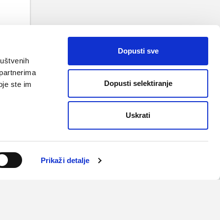
TAK
 VRH
Dopusti sve
ruštvenih
 partnerima
Dopusti selektiranje
oje ste im
Uskrati
uvjeti korištenja i pravila privatnosti
kultet
,
Medicinska naklada
,
ŠNZ
,
Vitaminoteka
Prikaži detalje