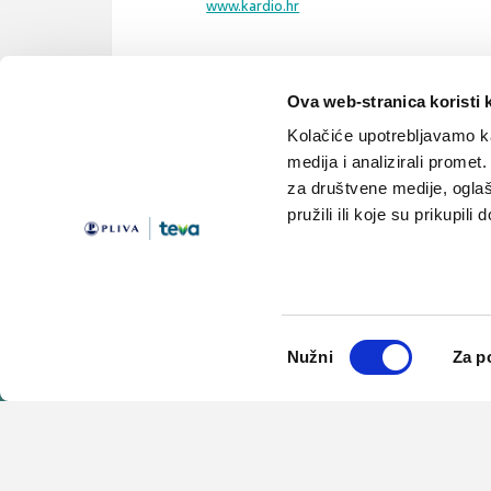
www.kardio.hr
Ova web-stranica koristi 
akutni koronarni sindrom
aritmija
aritmije
Kolačiće upotrebljavamo ka
medija i analizirali promet
za društvene medije, oglaš
pružili ili koje su prikupili
Teme
Edukacija
Članci
Knjižnica
Vijesti
Medicus
Odabir
Lijekovi
Linkovi
Nužni
Za p
pristanka
© 2001-2026 PLIVA HRVATSKA d.o.o. Sva prava pridržana