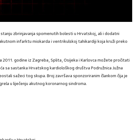
 stanju zbrinjavanja spomenutih bolesti u Hrvatskoj, ali i dodatni
 u akutnom infarktu miokarda i ventrikulskoj tahikardiji koja kruži preko
a 2011. godine iz Zagreba, Splita, Osijeka i Karlovca možete pročitati
ešća sa sastanka Hrvatskog kardiološkog društva Podružnica Južna
eostali sažeci tog skupa. Broj završava sponzoriranim člankom čija je
grela u liječenju akutnog koronarnog sindroma.
iokarda u Hrvatskoj.