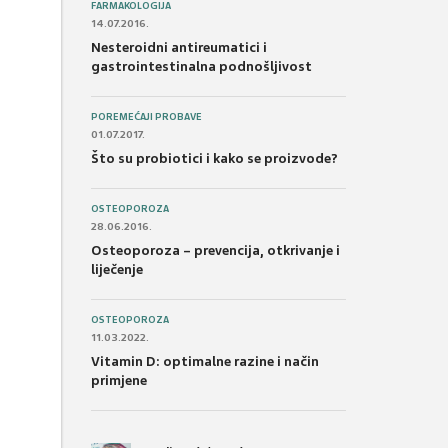
FARMAKOLOGIJA
14.07.2016.
Nesteroidni antireumatici i
gastrointestinalna podnošljivost
POREMEĆAJI PROBAVE
01.07.2017.
Što su probiotici i kako se proizvode?
OSTEOPOROZA
28.06.2016.
Osteoporoza – prevencija, otkrivanje i
liječenje
OSTEOPOROZA
11.03.2022.
Vitamin D: optimalne razine i način
primjene