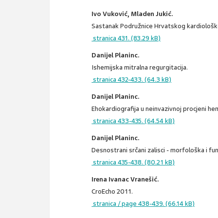
Ivo Vuković, Mladen Jukić.
Sastanak Podružnice Hrvatskog kardiološko
stranica 431. (83.29 kB)
Danijel Planinc.
Ishemijska mitralna regurgitacija.
stranica 432-433. (64.3 kB)
Danijel Planinc.
Ehokardiografija u neinvazivnoj procjeni h
stranica 433-435. (64.54 kB)
Danijel Planinc.
Desnostrani srčani zalisci - morfološka i fu
stranica 435-438. (80.21 kB)
Irena Ivanac Vranešić.
CroEcho 2011.
stranica / page 438-439. (66.14 kB)