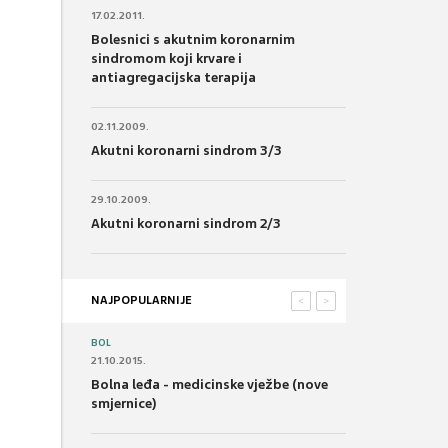
17.02.2011.
Bolesnici s akutnim koronarnim
sindromom koji krvare i
antiagregacijska terapija
02.11.2009.
Akutni koronarni sindrom 3/3
29.10.2009.
Akutni koronarni sindrom 2/3
NAJPOPULARNIJE
<
>
BOL
21.10.2015.
Bolna leđa - medicinske vježbe (nove
smjernice)