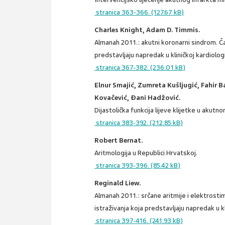
stranica 363-366. (127.67 kB)
Charles Knight, Adam D. Timmis.
Almanah 2011.: akutni koronarni sindrom. Ča
predstavljaju napredak u kliničkoj kardiologij
stranica 367-382. (236.01 kB)
Elnur Smajić, Zumreta Kušljugić, Fahir B
Kovačević, Đani Hadžović.
Dijastolička funkcija lijeve klijetke u akutn
stranica 383-392. (212.85 kB)
Robert Bernat.
Aritmologija u Republici Hrvatskoj.
stranica 393-396. (85.42 kB)
Reginald Liew.
Almanah 2011.: srčane aritmije i elektrosti
istraživanja koja predstavljaju napredak u kli
stranica 397-416. (241.93 kB)