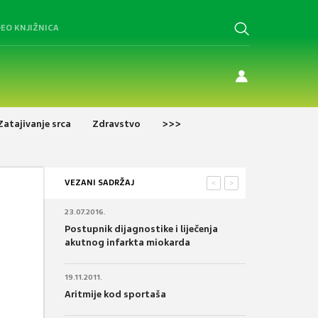
DEO KNJIŽNICA
Zatajivanje srca
Zdravstvo
>>>
VEZANI SADRŽAJ
<
>
23.07.2016.
Postupnik dijagnostike i liječenja
akutnog infarkta miokarda
19.11.2011.
Aritmije kod sportaša