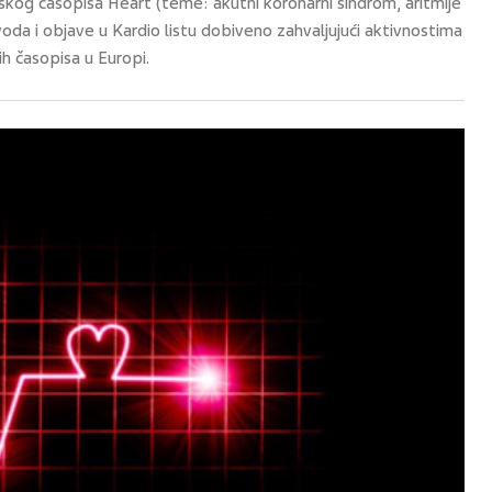
skog časopisa Heart (teme: akutni koronarni sindrom, aritmije
jevoda i objave u Kardio listu dobiveno zahvaljujući aktivnostima
h časopisa u Europi.