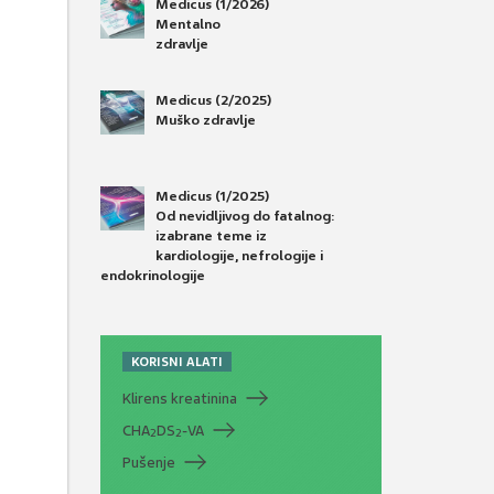
Medicus (1/2026)
Mentalno
zdravlje
Medicus (2/2025)
Muško zdravlje
Medicus (1/2025)
Od nevidljivog do fatalnog:
izabrane teme iz
kardiologije, nefrologije i
endokrinologije
KORISNI ALATI
Klirens kreatinina
CHA
DS
-VA
2
2
Pušenje