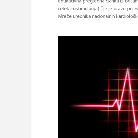
edukativna pregledna članka iz britan
i elektrostimulacija) čije je pravo pri
Mreže urednika nacionalnih kardiološki