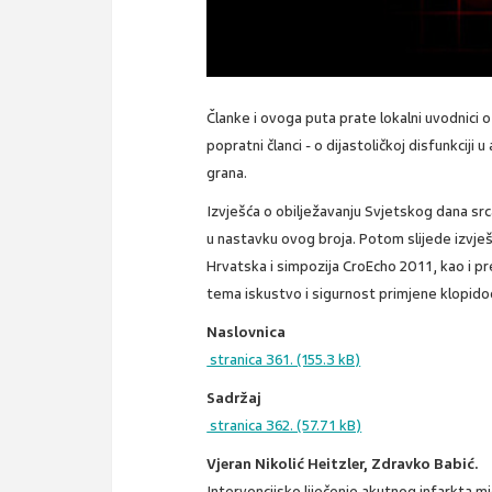
Članke i ovoga puta prate lokalni uvodnici o
popratni članci - o dijastoličkoj disfunkciji
grana.
Izvješća o obilježavanju Svjetskog dana src
u nastavku ovog broja. Potom slijede izvj
Hrvatska i simpozija CroEcho 2011, kao i pr
tema iskustvo i sigurnost primjene klopido
Naslovnica
stranica 361. (155.3 kB)
Sadržaj
stranica 362. (57.71 kB)
Vjeran Nikolić Heitzler, Zdravko Babić.
Intervencijsko liječenje akutnog infarkta m