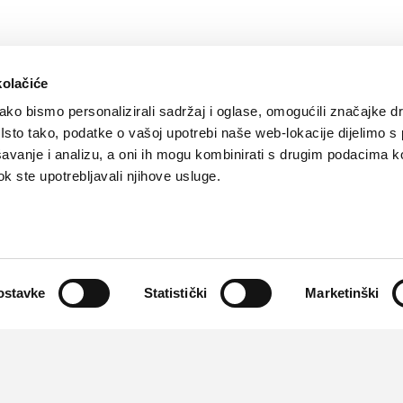
SVIĐA
POVRA
kolačiće
0
MI SE
NA
ko bismo personalizirali sadržaj i oglase, omogućili značajke d
. Isto tako, podatke o vašoj upotrebi naše web-lokacije dijelimo s
avanje i analizu, a oni ih mogu kombinirati s drugim podacima k
 dok ste upotrebljavali njihove usluge.
Kontakt
Oglašavanje
Impressum
Važne pravne informacije, 
Teva
Global site
PLIVAzdravlje.hr
PLIVA.hr
Partneri:
CMJ
,
HPD
,
kardio.hr
,
Liječnički vjesnik
,
Medicinski fa
ostavke
Statistički
Marketinški