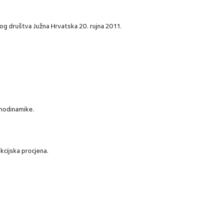
g društva Južna Hrvatska 20. rujna 2011.
emodinamike.
nkcijska procjena.