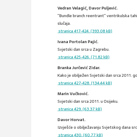
Vedran Velagić, Davor Puljević.
"Bundle branch reentrant" ventrikulska tahik
slučaja.
stranica 417-424. (393.08 kB)
Ivana Portolan Pajić.
Svjetski dan srca u Zagrebu.
stranica 425-426. (71.82 kB)
Branka Jurčević Zidar.
Kako je obilježen Svjetski dan srca 2011. go
stranica 427-428. (134.44 kB)
Marin Vučković.
Svjetski dan srca 2011. u Osijeku.
stranica 429. (63.37 kB)
Davor Horvat.
Izvješće o obilježavanju Svjetskog dana src
stranica 430. (60.77 kB)