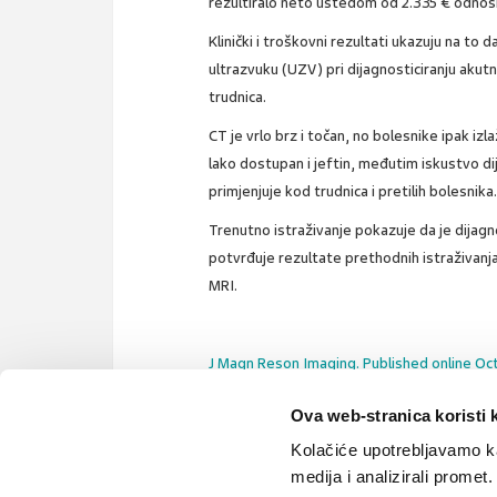
rezultiralo neto uštedom od 2.335 € odnos
Klinički i troškovni rezultati ukazuju na to
ultrazvuku (UZV) pri dijagnosticiranju akut
trudnica.
CT je vrlo brz i točan, no bolesnike ipak izl
lako dostupan i jeftin, međutim iskustvo d
primjenjuje kod trudnica i pretilih bolesnika
Trenutno istraživanje pokazuje da je dijag
potvrđuje rezultate prethodnih istraživanja
MRI.
J Magn Reson Imaging. Published online Oc
Ova web-stranica koristi 
Kolačiće upotrebljavamo ka
magnetska
sljepo crijevo
crvuljak
upala
medija i analizirali promet