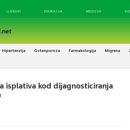
LIJEKOVI
EDUKACIJA
MEDICUS
VI
.net
Hipertenzija
Osteoporoza
Farmakologija
Migrena
isplativa kod dijagnosticiranja
a