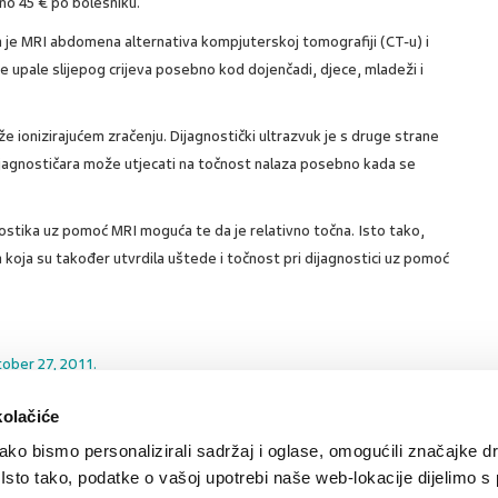
no 45 € po bolesniku.
 da je MRI abdomena alternativa kompjuterskoj tomografiji (CT-u) i
ne upale slijepog crijeva posebno kod dojenčadi, djece, mladeži i
aže ionizirajućem zračenju. Dijagnostički ultrazvuk je s druge strane
ijagnostičara može utjecati na točnost nalaza posebno kada se
.
nostika uz pomoć MRI moguća te da je relativno točna. Isto tako,
 koja su također utvrdila uštede i točnost pri dijagnostici uz pomoć
tober 27, 2011.
kolačiće
ko bismo personalizirali sadržaj i oglase, omogućili značajke d
SVIĐA
POVRA
0
mr
MI SE
NA
. Isto tako, podatke o vašoj upotrebi naše web-lokacije dijelimo s