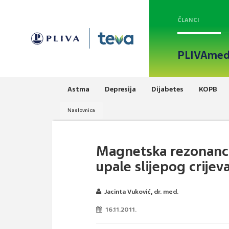
ČLANCI
PLIVAmed
Astma
Depresija
Dijabetes
KOPB
Naslovnica
Magnetska rezonanca 
upale slijepog crijev
Jacinta Vuković, dr. med.
16.11.2011.