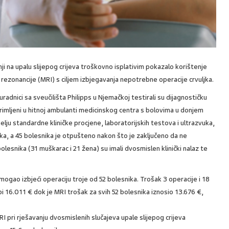
nji na upalu slijepog crijeva troškovno isplativim pokazalo korištenje
rezonancije (MRI) s ciljem izbjegavanja nepotrebne operacije crvuljka.
uradnici sa sveučilišta Philipps u Njemačkoj testirali su dijagnostičku
rimljeni u hitnoj ambulanti medicinskog centra s bolovima u donjem
elju standardne kliničke procjene, laboratorijskih testova i ultrazvuka,
ljka, a 45 bolesnika je otpušteno nakon što je zaključeno da ne
 bolesnika (31 muškarac i 21 žena) su imali dvosmislen klinički nalaz te
ogao izbjeći operaciju troje od 52 bolesnika. Trošak 3 operacije i 18
 16.011 € dok je MRI trošak za svih 52 bolesnika iznosio 13.676 €,
RI pri rješavanju dvosmislenih slučajeva upale slijepog crijeva