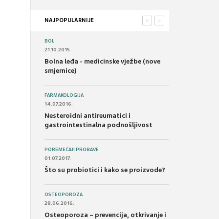
NAJPOPULARNIJE
<
>
BOL
21.10.2015.
Bolna leđa - medicinske vježbe (nove
smjernice)
FARMAKOLOGIJA
14.07.2016.
Nesteroidni antireumatici i
gastrointestinalna podnošljivost
POREMEĆAJI PROBAVE
01.07.2017.
Što su probiotici i kako se proizvode?
OSTEOPOROZA
28.06.2016.
Osteoporoza – prevencija, otkrivanje i