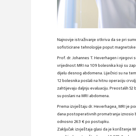
Najnovije istraživanje otkriva da se pri sum
sofisticirane tehnologije poput magnetske 
Prof. dr. Johannes T. Heverhagen i njegovi s
vrijednost MRI na 109 bolesnika koji su zap
dijelu desnog abdomena. Liječnici su na tem
12 bolesnika poslali na hitnu operaciju crvu
zahtijevaju daljnju evaluaciju. Preostalih 52
su poslani na MRI abdomena.
Prema izvještaju dr. Heverhagea, MRI je pom
dana postoperativnih promatranja iznosio bi
odnosno 263 € po postupku.
Zaključak izvještaja glasi da je korištenje M