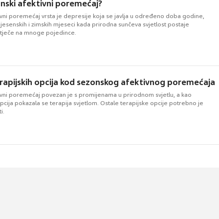
onski afektivni poremećaj?
ivni poremećaj vrsta je depresije koja se javlja u određeno doba godine,
jesenskih i zimskih mjeseci kada prirodna sunčeva svjetlost postaje
 utječe na mnoge pojedince.
rapijskih opcija kod sezonskog afektivnog poremećaja
ivni poremećaj povezan je s promijenama u prirodnom svjetlu, a kao
opcija pokazala se terapija svjetlom. Ostale terapijske opcije potrebno je
i.