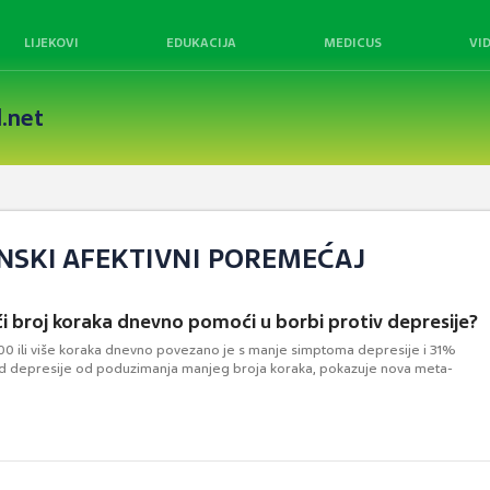
LIJEKOVI
EDUKACIJA
MEDICUS
VI
.net
ONSKI AFEKTIVNI POREMEĆAJ
ći broj koraka dnevno pomoći u borbi protiv depresije?
0 ili više koraka dnevno povezano je s manje simptoma depresije i 31%
od depresije od poduzimanja manjeg broja koraka, pokazuje nova meta-