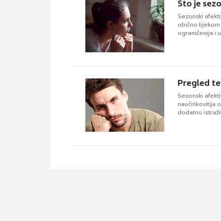
Što je sez
Sezonski afekt
obično tijekom 
ograničenija i
Pregled te
Sezonski afekt
naučinkovitija 
dodatno istražit