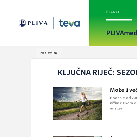
ČLANCI
PLIVAmed
Naslovnica
KLJUČNA RIJEČ: SEZ
Može li ve
Hodanje od 700
nižim rizikom 
analiza.