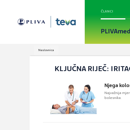
ČLANCI
PLIVAmed
Naslovnica
KLJUČNA RIJEČ: IRITA
Njega kol
Najvažnija mje
bolesnika.