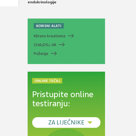
endokrinologije
KORISNI ALATI
Klirens kreatinina
CHA
DS
-VA
2
2
Pušenje
ONLINE TEČAJ
Pristupite online
testiranju:
ZA LIJEČNIKE