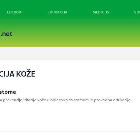
LIJEKOVI
EDUKACIJA
MEDICUS
VI
.net
CIJA KOŽE
ostome
ra prevencije iritacije kože u bolesnika sa stomom je provedba edukacije