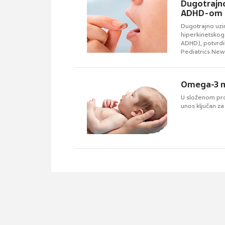
Dugotrajno
ADHD-om u
Dugotrajno uzi
hiperkinetskog
ADHD), potvrdi
Pediatrics New
Omega-3 ma
U složenom pro
unos ključan za