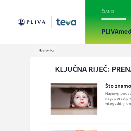
ČLANCI
PLIVAmed
Naslovnica
KLJUČNA RIJEČ: PREN
Što znamo
Najnoviji podac
nagli porast pr
višegodišnji tr