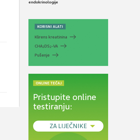
endokrinologije
KORISNI ALATI
Klirens kreatinina
CHA
DS
-VA
2
2
Pušenje
ONLINE TEČAJ
Pristupite online
testiranju:
ZA LIJEČNIKE