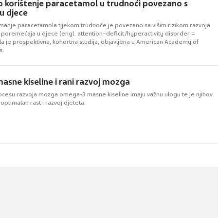
 korištenje paracetamol u trudnoći povezano s
 djece
manje paracetamola tijekom trudnoće je povezano sa višim rizikom razvoja
 poremećaja u djece (engl. attention–deficit/hyperactivity disorder =
la je prospektivna, kohortna studija, objavljena u American Academy of
s.
sne kiseline i rani razvoj mozga
cesu razvoja mozga omega-3 masne kiseline imaju važnu ulogu te je njihov
 optimalan rast i razvoj djeteta.