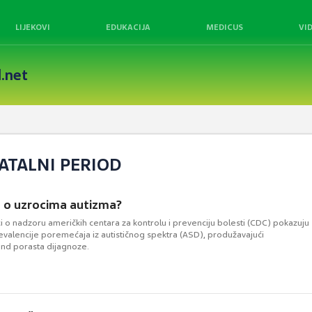
LIJEKOVI
EDUKACIJA
MEDICUS
VI
.net
ATALNI PERIOD
 o uzrocima autizma?
i o nadzoru američkih centara za kontrolu i prevenciju bolesti (CDC) pokazuju
evalencije poremećaja iz autističnog spektra (ASD), produžavajući
end porasta dijagnoze.