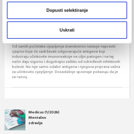
Dopusti selektiranje
Uskrati
Znamo li koji je način primjene cjepiva
najučinkovitiji?
Od samih početaka cijepljenja znanstvenici nastoje napraviti
cjepivo koje će sadržavati odgovarajuće antigene koji
induciraju učinkovite imunoreakcije na ciljni patogen i na taj
način daju sigurnu i dugotrajnu zaštitu od određenih infektivnih
bolesti. No nije samo odabir antigena i njegova priprava važna
za učinkovito cijepljenje. Dosadašnje spoznaje pokazuju da je
za razvoj ...
Medicus (1/2026)
Mentalno
zdravlje