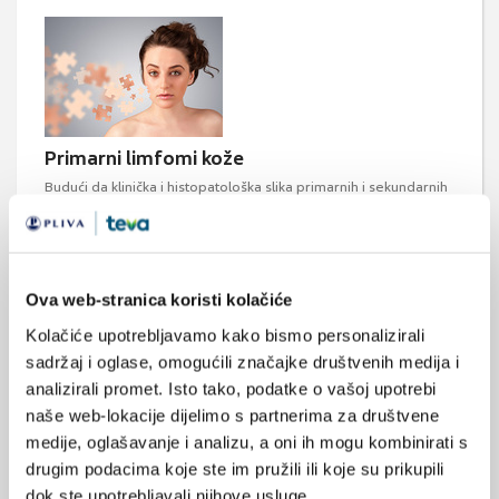
Primarni limfomi kože
Budući da klinička i histopatološka slika primarnih i sekundarnih
limfoma kože može biti slična, važno je napraviti cjelovitu
obradu svakog bolesnika da bi se odredile te razlike, što je vrlo
važno za izbor odgovarajuće terapije i prognozu bolesti.
Ova web-stranica koristi kolačiće
Kolačiće upotrebljavamo kako bismo personalizirali
sadržaj i oglase, omogućili značajke društvenih medija i
analizirali promet. Isto tako, podatke o vašoj upotrebi
naše web-lokacije dijelimo s partnerima za društvene
medije, oglašavanje i analizu, a oni ih mogu kombinirati s
Terapija refraktorne ALL zahtjeva
drugim podacima koje ste im pružili ili koje su prikupili
individualizirani pristup
dok ste upotrebljavali njihove usluge.