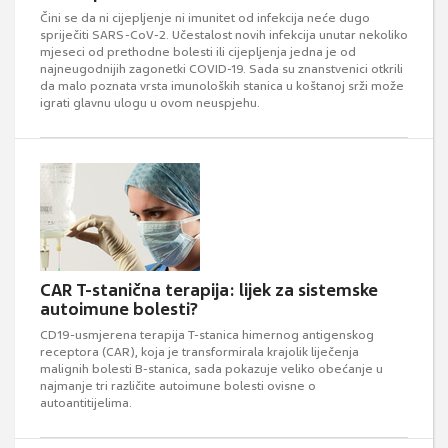
Čini se da ni cijepljenje ni imunitet od infekcija neće dugo
spriječiti SARS-CoV-2. Učestalost novih infekcija unutar nekoliko
mjeseci od prethodne bolesti ili cijepljenja jedna je od
najneugodnijih zagonetki COVID-19. Sada su znanstvenici otkrili
da malo poznata vrsta imunoloških stanica u koštanoj srži može
igrati glavnu ulogu u ovom neuspjehu.
CAR T-stanična terapija: lijek za sistemske
autoimune bolesti?
CD19-usmjerena terapija T-stanica himernog antigenskog
receptora (CAR), koja je transformirala krajolik liječenja
malignih bolesti B-stanica, sada pokazuje veliko obećanje u
najmanje tri različite autoimune bolesti ovisne o
autoantitijelima.