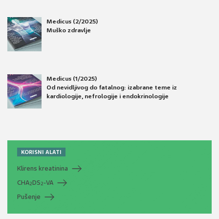
Medicus (2/2025)
Muško zdravlje
Medicus (1/2025)
Od nevidljivog do fatalnog: izabrane teme iz
kardiologije, nefrologije i endokrinologije
KORISNI ALATI
Klirens kreatinina
CHA
DS
-VA
2
2
Pušenje