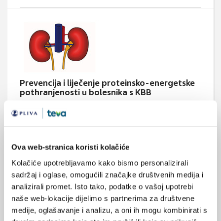
Prevencija i liječenje proteinsko-energetske
pothranjenosti u bolesnika s KBB
U velikog broja bolesnika s kroničnom bolesti bubrega (KBB)
dijagnosticirana je proteinsko energetska pothranjenost (PEP)
koja po nekim studijama iznosi 75% te značajno doprinosi
povišenoj stopi obolijevanja i smrtnosti bolesnika s KBB. U
prevenciji i liječenju PEP-a treba ograničiti gubitak proteina i
Ova web-stranica koristi kolačiće
energije uz popunjenje već smanjenih rezervi. Smjernicama su
definirane preporuke za unos ...
Kolačiće upotrebljavamo kako bismo personalizirali
sadržaj i oglase, omogućili značajke društvenih medija i
analizirali promet. Isto tako, podatke o vašoj upotrebi
naše web-lokacije dijelimo s partnerima za društvene
medije, oglašavanje i analizu, a oni ih mogu kombinirati s
Medicus (1/2026)