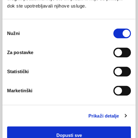
dok ste upotrebljavali njihove usluge.
Odabir
Nužni
pristanka
Inhibitori ponovne pohrane serotonina i
noradrenalina - dualni antidepresivi nove
Za postavke
generacije
Depresija je danas jedna od vodećih bolesti na svjetskoj listi
morbiditeta, a uskoro se očekuje da će postati vodeća. Životna
Statistički
prevalencija za žene iznosi 26%, a za muškarce 15%. Izrazito je
bitno za naglasiti da se za depresiju vezuje suicidalni rizik, tako
da 17% bolesnika s teškom depresivnom epizodom počini
suicid.
Marketinški
sljedeća
prethodna
1
2
3
Prikaži detalje
Medicus (1/2026)
Mentalno
Dopusti sve