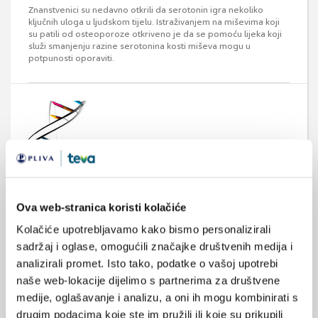
Znanstvenici su nedavno otkrili da serotonin igra nekoliko
ključnih uloga u ljudskom tijelu. Istraživanjem na miševima koji
su patili od osteoporoze otkriveno je da se pomoću lijeka koji
služi smanjenju razine serotonina kosti miševa mogu u
potpunosti oporaviti.
Je li nam sreća zapisana u genima?
Ova web-stranica koristi kolačiće
Prema Albertu Schweitzeru, sreća nije ništa više nego dobro
zdravlje i loše pamćenje. Prema nedavno objavljenom radu u
Kolačiće upotrebljavamo kako bismo personalizirali
časopisu Journal of Human Genetics, točna je samo polovica te
tvrdnje. Sreća je u našim genima. Točnije, na dugom kraku 5-
sadržaj i oglase, omogućili značajke društvenih medija i
HTTLPR gena (gen za serotoninski transporter). Istraživanje
analizirali promet. Isto tako, podatke o vašoj upotrebi
opisano u tom radu temelji se na anketi provedenoj na 2574
naše web-lokacije dijelimo s partnerima za društvene
američka adolescenta.
medije, oglašavanje i analizu, a oni ih mogu kombinirati s
drugim podacima koje ste im pružili ili koje su prikupili