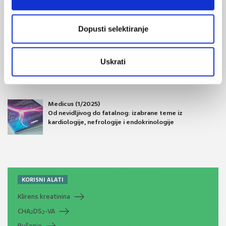
zdravlje
Dopusti selektiranje
Medicus (2/2025)
Muško zdravlje
Uskrati
Medicus (1/2025)
Od nevidljivog do fatalnog: izabrane teme iz
kardiologije, nefrologije i endokrinologije
KORISNI ALATI
Klirens kreatinina
CHA
DS
-VA
2
2
Pušenje