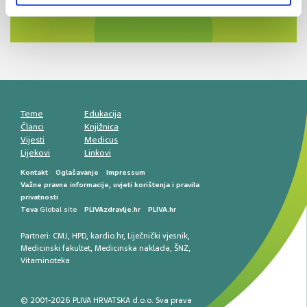
razlike i nove terapije
Antikoagulansi u ljekarničkoj praksi –
komunikacija, adherencija i sigurnost
Muško urološko zdravlje: od funkcionalnih
smetnji do rane onkološke dijagnostike
Mentalno zdravlje muškaraca: skriveni rizici i
kliničke posljedice
Životni stil i kardiovaskularno zdravlje
muškaraca
Teme
Edukacija
Članci
Knjižnica
Vijesti
Medicus
Lijekovi
Linkovi
Kontakt
Oglašavanje
Impressum
Važne pravne informacije, uvjeti korištenja i pravila
privatnosti
Teva
Global site
PLIVAzdravlje.hr
PLIVA.hr
Partneri:
CMJ
,
HPD
,
kardio.hr
,
Liječnički vjesnik
,
Medicinski fakultet
,
Medicinska naklada
,
ŠNZ
,
Vitaminoteka
© 2001-2026 PLIVA HRVATSKA d.o.o. Sva prava