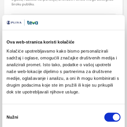
široku publiku.
Medicus (1/2026)
Ova web-stranica koristi kolačiće
Mentalno
zdravlje
Kolačiće upotrebljavamo kako bismo personalizirali
sadržaj i oglase, omogućili značajke društvenih medija i
analizirali promet. Isto tako, podatke o vašoj upotrebi
Medicus (2/2025)
naše web-lokacije dijelimo s partnerima za društvene
Muško zdravlje
medije, oglašavanje i analizu, a oni ih mogu kombinirati s
drugim podacima koje ste im pružili ili koje su prikupili
dok ste upotrebljavali njihove usluge.
Medicus (1/2025)
Od nevidljivog do fatalnog: izabrane teme iz
Odabir
kardiologije, nefrologije i endokrinologije
Nužni
pristanka