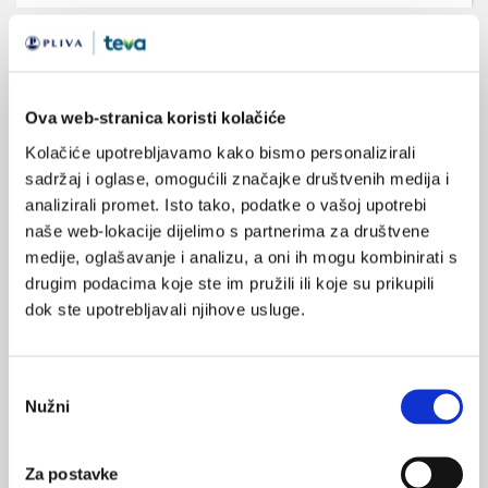
Medicus (1/2026)
Mentalno
zdravlje
Ova web-stranica koristi kolačiće
Kolačiće upotrebljavamo kako bismo personalizirali
sadržaj i oglase, omogućili značajke društvenih medija i
Medicus (2/2025)
analizirali promet. Isto tako, podatke o vašoj upotrebi
Muško zdravlje
naše web-lokacije dijelimo s partnerima za društvene
medije, oglašavanje i analizu, a oni ih mogu kombinirati s
drugim podacima koje ste im pružili ili koje su prikupili
dok ste upotrebljavali njihove usluge.
Medicus (1/2025)
Od nevidljivog do fatalnog: izabrane teme iz
kardiologije, nefrologije i endokrinologije
Odabir
Nužni
pristanka
Za postavke
KORISNI ALATI