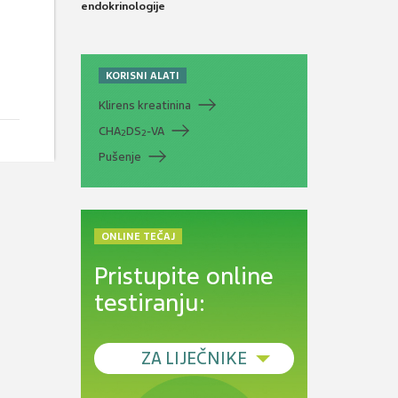
endokrinologije
KORISNI ALATI
Klirens kreatinina
CHA
DS
-VA
2
2
Pušenje
ONLINE TEČAJ
Pristupite online
testiranju:
ZA LIJEČNIKE