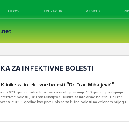
LIJEKOVI
EDUKACIJA
MEDICUS
VI
.net
IKA ZA INFEKTIVNE BOLESTI
Klinike za infektivne bolesti “Dr. Fran Mihaljević”
nog 2023. godine održalo se svečano obilježavanje 130 godina postojanja i
infektivne bolesti „Dr. Fran Mihaljević“. Klinika za infektivne bolesti “Dr. Fran
novana je 1893. godine kao prva Bolnica za kužne bolesti na Zelenom brijegu