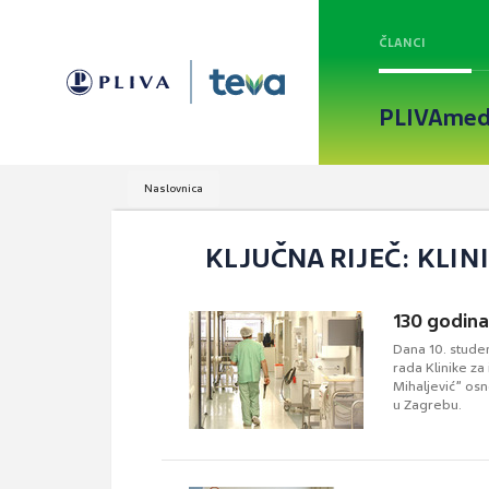
ČLANCI
PLIVAmed
Naslovnica
KLJUČNA RIJEČ: KLIN
130 godina 
Dana 10. stude
rada Klinike za 
Mihaljević” os
u Zagrebu.