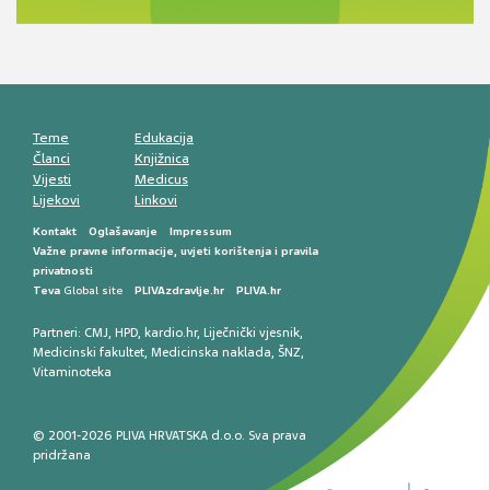
komunikacija, adherencija i sigurnost
Muško urološko zdravlje: od funkcionalnih
smetnji do rane onkološke dijagnostike
Mentalno zdravlje muškaraca: skriveni rizici i
kliničke posljedice
Životni stil i kardiovaskularno zdravlje
muškaraca
Teme
Edukacija
Članci
Knjižnica
Vijesti
Medicus
Lijekovi
Linkovi
Kontakt
Oglašavanje
Impressum
Važne pravne informacije, uvjeti korištenja i pravila
privatnosti
Teva
Global site
PLIVAzdravlje.hr
PLIVA.hr
Partneri:
CMJ
,
HPD
,
kardio.hr
,
Liječnički vjesnik
,
Medicinski fakultet
,
Medicinska naklada
,
ŠNZ
,
Vitaminoteka
© 2001-2026 PLIVA HRVATSKA d.o.o. Sva prava
pridržana