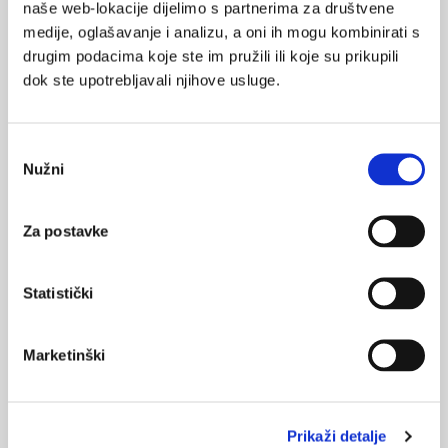
naše web-lokacije dijelimo s partnerima za društvene
medije, oglašavanje i analizu, a oni ih mogu kombinirati s
drugim podacima koje ste im pružili ili koje su prikupili
dok ste upotrebljavali njihove usluge.
Medicus (1/2026)
Mentalno
zdravlje
Odabir
Nužni
pristanka
Medicus (2/2025)
Muško zdravlje
Za postavke
Statistički
Medicus (1/2025)
Od nevidljivog do fatalnog: izabrane teme iz
Marketinški
kardiologije, nefrologije i endokrinologije
Prikaži detalje