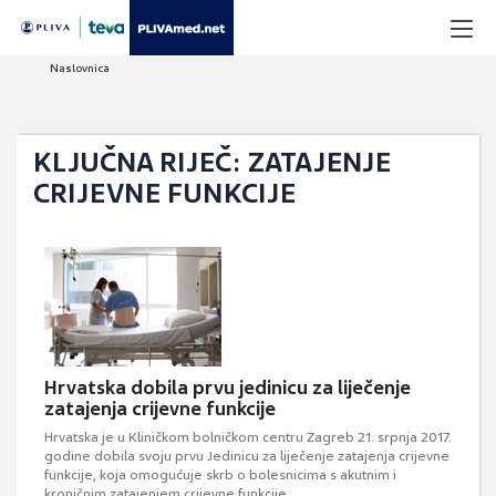
Naslovnica
KLJUČNA RIJEČ: ZATAJENJE
CRIJEVNE FUNKCIJE
Hrvatska dobila prvu jedinicu za liječenje
zatajenja crijevne funkcije
Hrvatska je u Kliničkom bolničkom centru Zagreb 21. srpnja 2017.
godine dobila svoju prvu Jedinicu za liječenje zatajenja crijevne
funkcije, koja omogućuje skrb o bolesnicima s akutnim i
kroničnim zatajenjem crijevne funkcije.