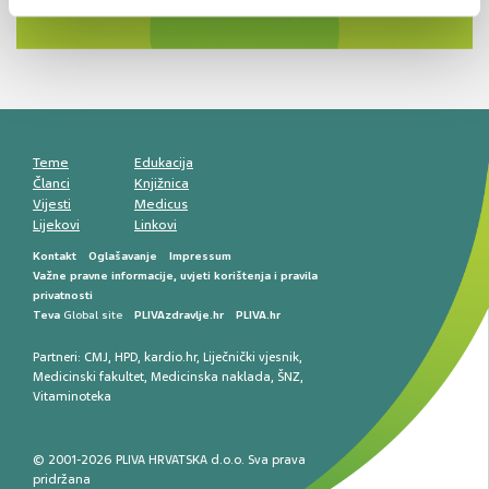
razlike i nove terapije
Antikoagulansi u ljekarničkoj praksi –
komunikacija, adherencija i sigurnost
Muško urološko zdravlje: od funkcionalnih
smetnji do rane onkološke dijagnostike
Mentalno zdravlje muškaraca: skriveni rizici i
kliničke posljedice
Životni stil i kardiovaskularno zdravlje
muškaraca
Teme
Edukacija
Članci
Knjižnica
Vijesti
Medicus
Lijekovi
Linkovi
Kontakt
Oglašavanje
Impressum
Važne pravne informacije, uvjeti korištenja i pravila
privatnosti
Teva
Global site
PLIVAzdravlje.hr
PLIVA.hr
Partneri:
CMJ
,
HPD
,
kardio.hr
,
Liječnički vjesnik
,
Medicinski fakultet
,
Medicinska naklada
,
ŠNZ
,
Vitaminoteka
© 2001-2026 PLIVA HRVATSKA d.o.o. Sva prava
pridržana