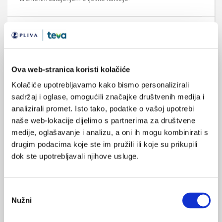
Medicus (1/2026)
Mentalno
Ova web-stranica koristi kolačiće
zdravlje
Kolačiće upotrebljavamo kako bismo personalizirali
sadržaj i oglase, omogućili značajke društvenih medija i
analizirali promet. Isto tako, podatke o vašoj upotrebi
Medicus (2/2025)
naše web-lokacije dijelimo s partnerima za društvene
Muško zdravlje
medije, oglašavanje i analizu, a oni ih mogu kombinirati s
drugim podacima koje ste im pružili ili koje su prikupili
dok ste upotrebljavali njihove usluge.
Medicus (1/2025)
Od nevidljivog do fatalnog: izabrane teme iz
Odabir
kardiologije, nefrologije i endokrinologije
Nužni
pristanka